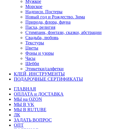
Мужкое
Морское
Надписи. Постеры
Новый год и Рождество. Зима
Природа, флора, фауна
Пасха, религия
Стимпанк, фэнтази, сказки, абстрации
Свадьба, любовь
Текстуры
Цветы
Фоны и узоры
Часы
Шебби
Этикетки/салфетки
КЛЕЙ, ИНСТРУМЕНТЫ
ПОДАРОЧНЫЕ СЕРТИФИКАТЫ
ГЛАВНАЯ
ОПЛАТА и ДОСТАВКА
МЫ на OZON
МЫ В VK
МЫ В RUTUBE
ЛК
ЗАДАТЬ ВОПРОС
ОПТ