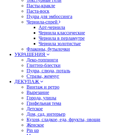
Текстурные гели
Пасты-кракле
Паста-воск
Пудра для эмбоссинга
Чернила-спрей
Арт-чернила
Чернила классические
Чернила в перламутре
Чернила золотистые
Флаконы, бутылочки
УКРАШЕНИЯ
Деко-топпинги
Глиттер-блестки
Пудра, слюда, поталь
Стразы, жемчуг
ДЕКУПАЖ
Винтаж и ретро
Вырезание
Города, улицы
Грифельная тема
Детское
Дом, сад, интерьер
Кухня, сладкое, еда, фрукты, овощи
Женское
Pin up