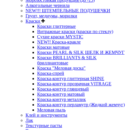
Морозостойкая продукция (до -15)
Алкогольные чернила
NEW!!! ШТЕМПЕЛЬНЫЕ ПОДУШЕЧКИ
Грунт, медиумы, морилки
Краски
Краски глиттерные
Витражные краски (краски по стеклу)
Сухие краски MYSTIC
NEW!! Краска-кракле
Краски матовые
Краски PEARL & SILK ШЕЛК И ЖЕМЧУГ
Краски BRILLIANTS & SILK
бриллиантовые
Краска "Меловая доска"
Краска-спрей
Краска-контур глиттерная SHINE
Краска-контур прозрачная VITRAGE
Краска-контур глянцевый
Краска-контур матовый
Краска-контур металлик
Краска-контур перламутр (Жидкий жемчуг)
Меловая пыль
Клей и инструменты
Лак
Текстурные пасты