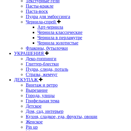
Текстурные гели
Пасты-кракле
Паста-воск
Пудра для эмбоссинга
Чернила-спрей
Арт-чернила
Чернила классические
Чернила в перламутре
Чернила золотистые
Флаконы, бутылочки
УКРАШЕНИЯ
Деко-топпинги
Глиттер-блестки
Пудра, слюда, поталь
Стразы, жемчуг
ДЕКУПАЖ
Винтаж и ретро
Вырезание
Города, улицы
Грифельная тема
Детское
Дом, сад, интерьер
Кухня, сладкое, еда, фрукты, овощи
Женское
Pin up