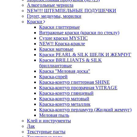
Алкогольные чернила
NEW!!! ШТЕМПЕЛЬНЫЕ ПОДУШЕЧКИ
Грунт, медиумы, морилки
Краски
Краски глиттерные
Витражные краски (краски по стеклу)
Сухие краски MYSTIC
NEW!! Краска-кракле
Краски матовые
Краски PEARL & SILK ШЕЛК И ЖЕМЧУГ
Краски BRILLIANTS & SILK
бриллиантовые
Краска "Меловая доска"
Краска-спрей
Краска-контур глиттерная SHINE
Краска-контур прозрачная VITRAGE
Краска-контур глянцевый
Краска-контур матовый
Краска-контур металлик
Краска-контур перламутр (Жидкий жемчуг)
Меловая пыль
Клей и инструменты
Лак
Текстурные пасты