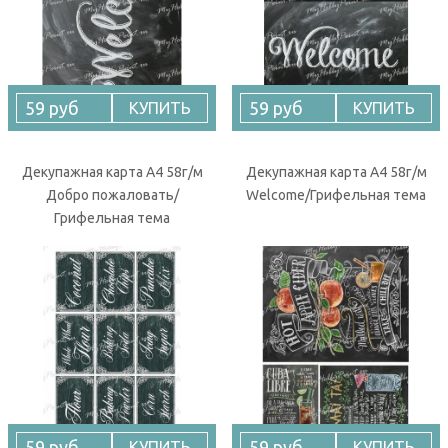
59 руб
59 руб
КУПИТЬ
КУПИТЬ
Декупажная карта А4 58г/м
Декупажная карта А4 58г/м
Добро пожаловать/
Welcome/Грифельная тема
Грифельная тема
59 руб
59 руб
КУПИТЬ
КУПИТЬ