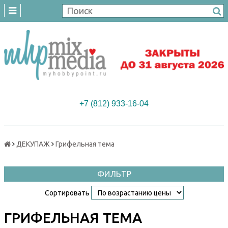
+7 (812) 933-16-04
ДЕКУПАЖ
Грифельная тема
ФИЛЬТР
Сортировать
ГРИФЕЛЬНАЯ ТЕМА