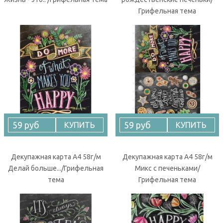
Грифельная тема
59 руб
59 руб
КУПИТЬ
КУПИТЬ
Декупажная карта А4 58г/м
Декупажная карта А4 58г/м
Делай больше.../Грифельная
Микс с печеньками/
тема
Грифельная тема