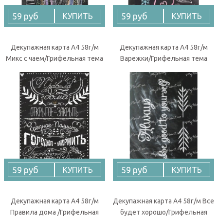
59 руб
59 руб
КУПИТЬ
КУПИТЬ
Декупажная карта А4 58г/м
Декупажная карта А4 58г/м
Микс с чаем/Грифельная тема
Варежки/Грифельная тема
59 руб
59 руб
КУПИТЬ
КУПИТЬ
Декупажная карта А4 58г/м
Декупажная карта А4 58г/м Все
Правила дома /Грифельная
будет хорошо/Грифельная