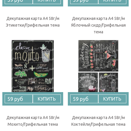
Декупажная карта А4 58г/м
Декупажная карта А4 58г/м
Этикетки/Грифельная тема
Яблочный сидр/Грифельная
тема
59 руб
59 руб
КУПИТЬ
КУПИТЬ
Декупажная карта А4 58г/м
Декупажная карта А4 58г/м
Мохито/Грифельная тема
Коктейли/Грифельная тема