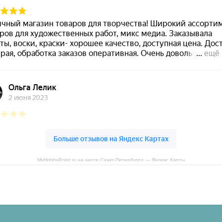
MyHobbyPoint.ru на карте Санкт‑Петербурга — Яндекс Карты