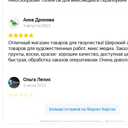
MyHobbyPoint.ru на карте Санкт‑Петербурга — Яндекс Карты