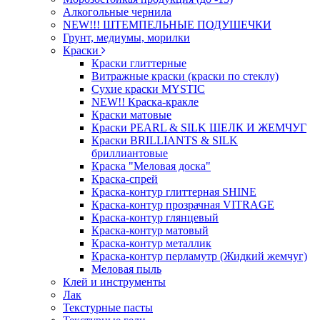
Алкогольные чернила
NEW!!! ШТЕМПЕЛЬНЫЕ ПОДУШЕЧКИ
Грунт, медиумы, морилки
Краски
Краски глиттерные
Витражные краски (краски по стеклу)
Сухие краски MYSTIC
NEW!! Краска-кракле
Краски матовые
Краски PEARL & SILK ШЕЛК И ЖЕМЧУГ
Краски BRILLIANTS & SILK
бриллиантовые
Краска "Меловая доска"
Краска-спрей
Краска-контур глиттерная SHINE
Краска-контур прозрачная VITRAGE
Краска-контур глянцевый
Краска-контур матовый
Краска-контур металлик
Краска-контур перламутр (Жидкий жемчуг)
Меловая пыль
Клей и инструменты
Лак
Текстурные пасты