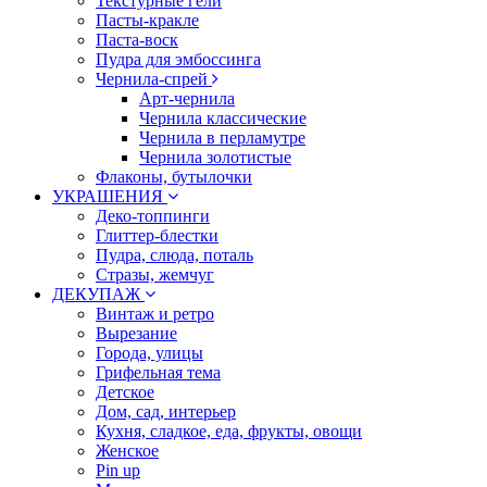
Текстурные гели
Пасты-кракле
Паста-воск
Пудра для эмбоссинга
Чернила-спрей
Арт-чернила
Чернила классические
Чернила в перламутре
Чернила золотистые
Флаконы, бутылочки
УКРАШЕНИЯ
Деко-топпинги
Глиттер-блестки
Пудра, слюда, поталь
Стразы, жемчуг
ДЕКУПАЖ
Винтаж и ретро
Вырезание
Города, улицы
Грифельная тема
Детское
Дом, сад, интерьер
Кухня, сладкое, еда, фрукты, овощи
Женское
Pin up