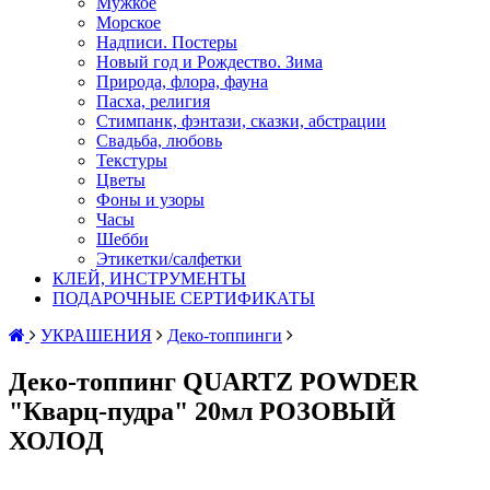
Мужкое
Морское
Надписи. Постеры
Новый год и Рождество. Зима
Природа, флора, фауна
Пасха, религия
Стимпанк, фэнтази, сказки, абстрации
Свадьба, любовь
Текстуры
Цветы
Фоны и узоры
Часы
Шебби
Этикетки/салфетки
КЛЕЙ, ИНСТРУМЕНТЫ
ПОДАРОЧНЫЕ СЕРТИФИКАТЫ
УКРАШЕНИЯ
Деко-топпинги
Деко-топпинг QUARTZ POWDER
"Кварц-пудра" 20мл РОЗОВЫЙ
ХОЛОД