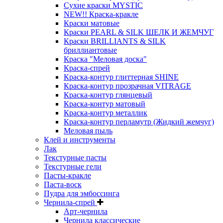
Сухие краски MYSTIC
NEW!! Краска-кракле
Краски матовые
Краски PEARL & SILK ШЕЛК И ЖЕМЧУГ
Краски BRILLIANTS & SILK
бриллиантовые
Краска "Меловая доска"
Краска-спрей
Краска-контур глиттерная SHINE
Краска-контур прозрачная VITRAGE
Краска-контур глянцевый
Краска-контур матовый
Краска-контур металлик
Краска-контур перламутр (Жидкий жемчуг)
Меловая пыль
Клей и инструменты
Лак
Текстурные пасты
Текстурные гели
Пасты-кракле
Паста-воск
Пудра для эмбоссинга
Чернила-спрей
Арт-чернила
Чернила классические