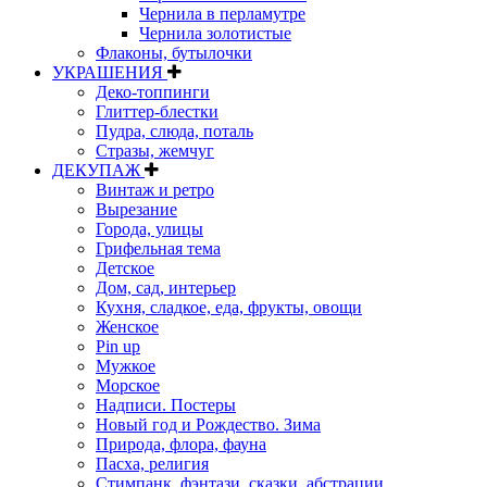
Чернила в перламутре
Чернила золотистые
Флаконы, бутылочки
УКРАШЕНИЯ
Деко-топпинги
Глиттер-блестки
Пудра, слюда, поталь
Стразы, жемчуг
ДЕКУПАЖ
Винтаж и ретро
Вырезание
Города, улицы
Грифельная тема
Детское
Дом, сад, интерьер
Кухня, сладкое, еда, фрукты, овощи
Женское
Pin up
Мужкое
Морское
Надписи. Постеры
Новый год и Рождество. Зима
Природа, флора, фауна
Пасха, религия
Стимпанк, фэнтази, сказки, абстрации