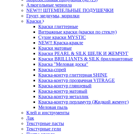
Алкогольные чернила
NEW!!! ШТЕМПЕЛЬНЫЕ ПОДУШЕЧКИ
Грунт, медиумы, морилки
Краски
Краски глиттерные
Витражные краски (краски по стеклу)
Сухие краски MYSTIC
NEW!! Краска-кракле
Краски матовые
Краски PEARL & SILK ШЕЛК И ЖЕМЧУГ
Краски BRILLIANTS & SILK бриллиантовые
Краска "Меловая доска"
Краска-спрей
Краска-контур глиттерная SHINE
Краска-контур прозрачная VITRAGE
Краска-контур глянцевый
Краска-контур матовый
Краска-контур металлик
Краска-контур перламутр (Жидкий жемчуг)
Меловая пыль
Клей и инструменты
Лак
Текстурные пасты
Текстурные гели