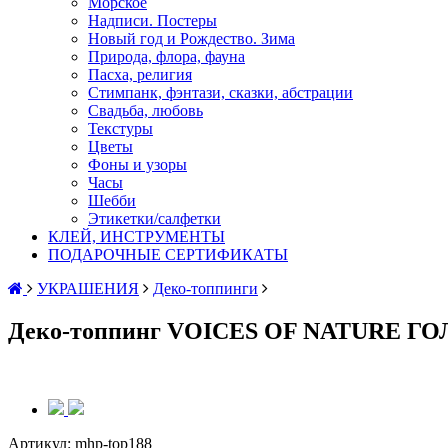
Морское
Надписи. Постеры
Новый год и Рождество. Зима
Природа, флора, фауна
Пасха, религия
Стимпанк, фэнтази, сказки, абстрации
Свадьба, любовь
Текстуры
Цветы
Фоны и узоры
Часы
Шебби
Этикетки/салфетки
КЛЕЙ, ИНСТРУМЕНТЫ
ПОДАРОЧНЫЕ СЕРТИФИКАТЫ
УКРАШЕНИЯ
Деко-топпинги
Деко-топпинг VOICES OF NATURE
Артикул:
mhp-top188