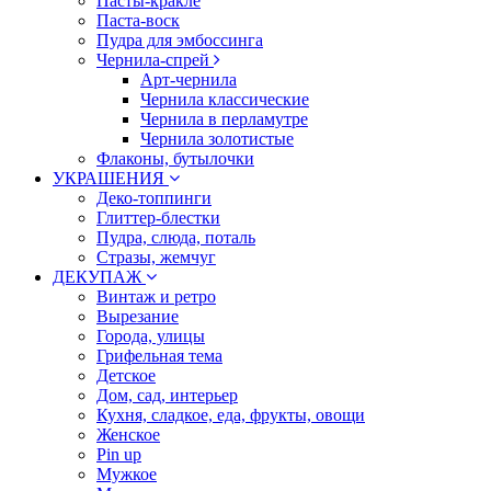
Пасты-кракле
Паста-воск
Пудра для эмбоссинга
Чернила-спрей
Арт-чернила
Чернила классические
Чернила в перламутре
Чернила золотистые
Флаконы, бутылочки
УКРАШЕНИЯ
Деко-топпинги
Глиттер-блестки
Пудра, слюда, поталь
Стразы, жемчуг
ДЕКУПАЖ
Винтаж и ретро
Вырезание
Города, улицы
Грифельная тема
Детское
Дом, сад, интерьер
Кухня, сладкое, еда, фрукты, овощи
Женское
Pin up
Мужкое