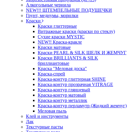
Алкогольные чернила
NEW!!! ШТЕМПЕЛЬНЫЕ ПОДУШЕЧКИ
Грунт, медиумы, морилки
Краски
Краски глиттерные
Витражные краски (краски по стеклу)
Сухие краски MYSTIC
NEW!! Краска-кракле
Краски матовые
Краски PEARL & SILK ШЕЛК И ЖЕМЧУГ
Краски BRILLIANTS & SILK
бриллиантовые
Краска "Меловая доска"
Краска-спрей
Краска-контур глиттерная SHINE
Краска-контур прозрачная VITRAGE
Краска-контур глянцевый
Краска-контур матовый
Краска-контур металлик
Краска-контур перламутр (Жидкий жемчуг)
Меловая пыль
Клей и инструменты
Лак
Текстурные пасты