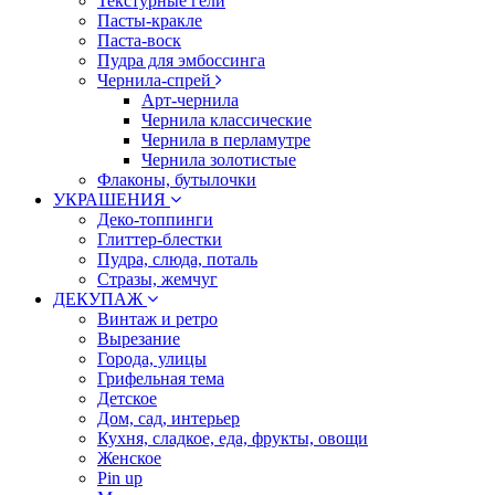
Текстурные гели
Пасты-кракле
Паста-воск
Пудра для эмбоссинга
Чернила-спрей
Арт-чернила
Чернила классические
Чернила в перламутре
Чернила золотистые
Флаконы, бутылочки
УКРАШЕНИЯ
Деко-топпинги
Глиттер-блестки
Пудра, слюда, поталь
Стразы, жемчуг
ДЕКУПАЖ
Винтаж и ретро
Вырезание
Города, улицы
Грифельная тема
Детское
Дом, сад, интерьер
Кухня, сладкое, еда, фрукты, овощи
Женское
Pin up