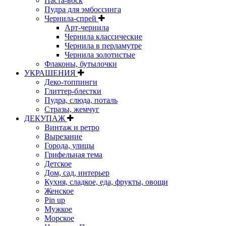
Паста-воск
Пудра для эмбоссинга
Чернила-спрей
Арт-чернила
Чернила классические
Чернила в перламутре
Чернила золотистые
Флаконы, бутылочки
УКРАШЕНИЯ
Деко-топпинги
Глиттер-блестки
Пудра, слюда, поталь
Стразы, жемчуг
ДЕКУПАЖ
Винтаж и ретро
Вырезание
Города, улицы
Грифельная тема
Детское
Дом, сад, интерьер
Кухня, сладкое, еда, фрукты, овощи
Женское
Pin up
Мужкое
Морское