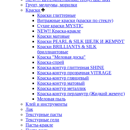
Грунт, медиумы, морилки
Краски
Краски глиттерные
Витражные краски (краски по стеклу)
Сухие краски MYSTIC
NEW!! Краска-кракле
Краски матовые
Краски PEARL & SILK ШЕЛК И ЖЕМЧУГ
Краски BRILLIANTS & SILK
бриллиантовые
Краска "Меловая доска"
Краска-спрей
Краска-контур глиттерная SHINE
Краска-контур прозрачная VITRAGE
Краска-контур глянцевый
Краска-контур матовый
Краска-контур металлик
Краска-контур перламутр (Жидкий жемчуг)
Меловая пыль
Клей и инструменты
Лак
Текстурные пасты
Текстурные гели
Пасты-кракле