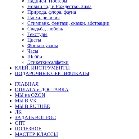
Надписи. Постеры
Новый год и Рождество. Зима
Природа, флора, фауна
Пасха, религия
Стимпанк, фэнтази, сказки, абстрации
Свадьба, любовь
Текстуры
Цветы
Фоны и узоры
Часы
Шебби
Этикетки/салфетки
КЛЕЙ, ИНСТРУМЕНТЫ
ПОДАРОЧНЫЕ СЕРТИФИКАТЫ
ГЛАВНАЯ
ОПЛАТА и ДОСТАВКА
МЫ на OZON
МЫ В VK
МЫ В RUTUBE
ЛК
ЗАДАТЬ ВОПРОС
ОПТ
ПОЛЕЗНОЕ
МАСТЕР-КЛАССЫ