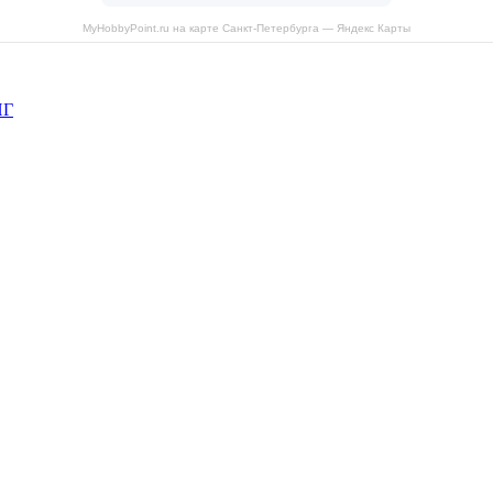
MyHobbyPoint.ru на карте Санкт‑Петербурга — Яндекс Карты
НГ
рава защищены.