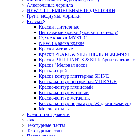
Алкогольные чернила
NEW!!! ШТЕМПЕЛЬНЫЕ ПОДУШЕЧКИ
Грунт, медиумы, морилки
Краски
Краски глиттерные
Витражные краски (краски по стеклу)
Сухие краски MYSTIC
NEW!! Краска-кракле
Краски матовые
Краски PEARL & SILK ШЕЛК И ЖЕМЧУГ
Краски BRILLIANTS & SILK бриллиантовые
Краска "Меловая доска"
Краска-спрей
Краска-контур глиттерная SHINE
Краска-контур прозрачная VITRAGE
Краска-контур глянцевый
Краска-контур матовый
Краска-контур металлик
Краска-контур перламутр (Жидкий жемчуг)
Меловая пыль
Клей и инструменты
Лак
Текстурные пасты
Текстурные гели