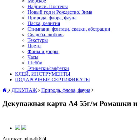
Морское
Надписи. Постеры
Новый год и Рождество. Зима
Природа, флора, фауна
Пасха, религия
Стимпанк, фэнтази, сказки, абстрации
Свадьба, любовь
Текстуры
Цветы
Фоны и узоры
Часы
Шебби
Этикетки/салфетки
КЛЕЙ, ИНСТРУМЕНТЫ
ПОДАРОЧНЫЕ СЕРТИФИКАТЫ
ДЕКУПАЖ
Природа, флора, фауна
Декупажная карта А4 55г/м Ромашки и 
Артикул:
mhp-dk624