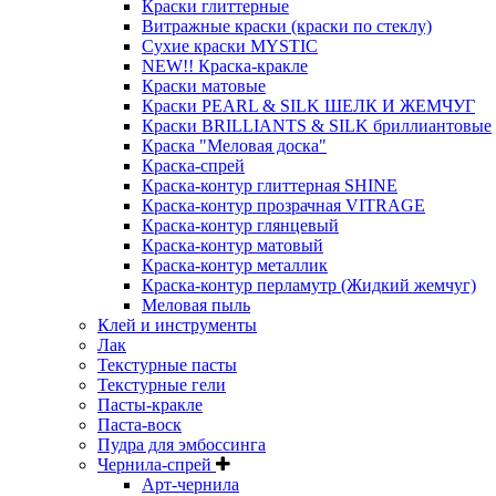
Краски глиттерные
Витражные краски (краски по стеклу)
Сухие краски MYSTIC
NEW!! Краска-кракле
Краски матовые
Краски PEARL & SILK ШЕЛК И ЖЕМЧУГ
Краски BRILLIANTS & SILK бриллиантовые
Краска "Меловая доска"
Краска-спрей
Краска-контур глиттерная SHINE
Краска-контур прозрачная VITRAGE
Краска-контур глянцевый
Краска-контур матовый
Краска-контур металлик
Краска-контур перламутр (Жидкий жемчуг)
Меловая пыль
Клей и инструменты
Лак
Текстурные пасты
Текстурные гели
Пасты-кракле
Паста-воск
Пудра для эмбоссинга
Чернила-спрей
Арт-чернила