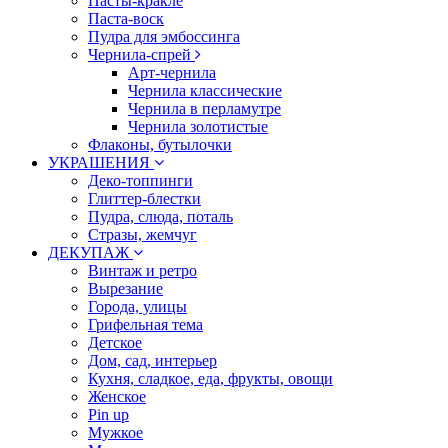
Пасты-кракле
Паста-воск
Пудра для эмбоссинга
Чернила-спрей
Арт-чернила
Чернила классические
Чернила в перламутре
Чернила золотистые
Флаконы, бутылочки
УКРАШЕНИЯ
Деко-топпинги
Глиттер-блестки
Пудра, слюда, поталь
Стразы, жемчуг
ДЕКУПАЖ
Винтаж и ретро
Вырезание
Города, улицы
Грифельная тема
Детское
Дом, сад, интерьер
Кухня, сладкое, еда, фрукты, овощи
Женское
Pin up
Мужкое