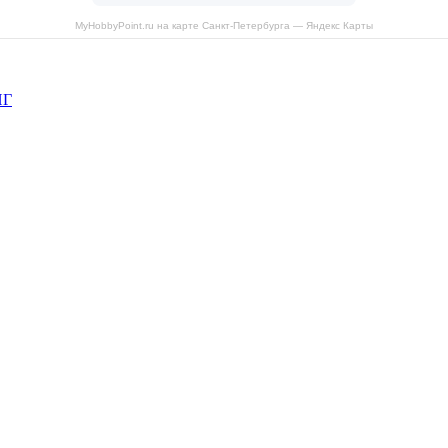
MyHobbyPoint.ru на карте Санкт‑Петербурга — Яндекс Карты
НГ
рава защищены.