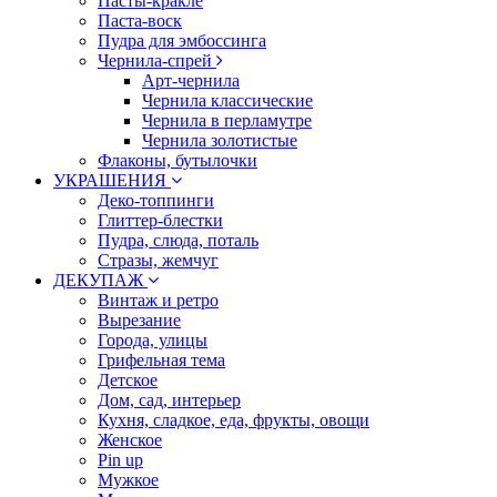
Пасты-кракле
Паста-воск
Пудра для эмбоссинга
Чернила-спрей
Арт-чернила
Чернила классические
Чернила в перламутре
Чернила золотистые
Флаконы, бутылочки
УКРАШЕНИЯ
Деко-топпинги
Глиттер-блестки
Пудра, слюда, поталь
Стразы, жемчуг
ДЕКУПАЖ
Винтаж и ретро
Вырезание
Города, улицы
Грифельная тема
Детское
Дом, сад, интерьер
Кухня, сладкое, еда, фрукты, овощи
Женское
Pin up
Мужкое