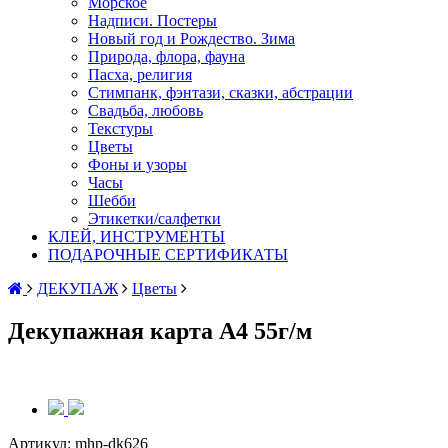
Морское
Надписи. Постеры
Новый год и Рождество. Зима
Природа, флора, фауна
Пасха, религия
Стимпанк, фэнтази, сказки, абстрации
Свадьба, любовь
Текстуры
Цветы
Фоны и узоры
Часы
Шебби
Этикетки/салфетки
КЛЕЙ, ИНСТРУМЕНТЫ
ПОДАРОЧНЫЕ СЕРТИФИКАТЫ
ДЕКУПАЖ
Цветы
Декупажная карта А4 55г/м
Артикул:
mhp-dk626