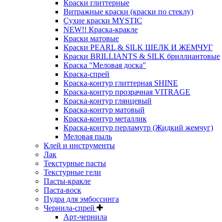
Краски глиттерные
Витражные краски (краски по стеклу)
Сухие краски MYSTIC
NEW!! Краска-кракле
Краски матовые
Краски PEARL & SILK ШЕЛК И ЖЕМЧУГ
Краски BRILLIANTS & SILK бриллиантовые
Краска "Меловая доска"
Краска-спрей
Краска-контур глиттерная SHINE
Краска-контур прозрачная VITRAGE
Краска-контур глянцевый
Краска-контур матовый
Краска-контур металлик
Краска-контур перламутр (Жидкий жемчуг)
Меловая пыль
Клей и инструменты
Лак
Текстурные пасты
Текстурные гели
Пасты-кракле
Паста-воск
Пудра для эмбоссинга
Чернила-спрей
Арт-чернила