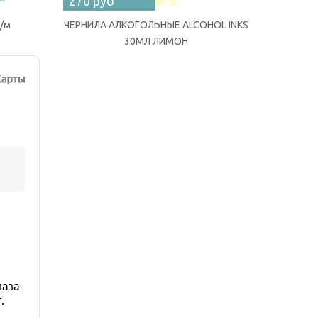
270 руб
270 ру
г/м
ЧЕРНИЛА АЛКОГОЛЬНЫЕ ALCOHOL INKS
ЧЕРНИЛА
30МЛ ЛИМОН