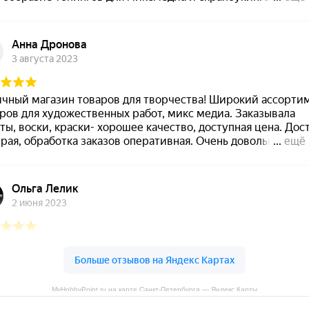
MyHobbyPoint.ru на карте Санкт‑Петербурга — Яндекс Карты