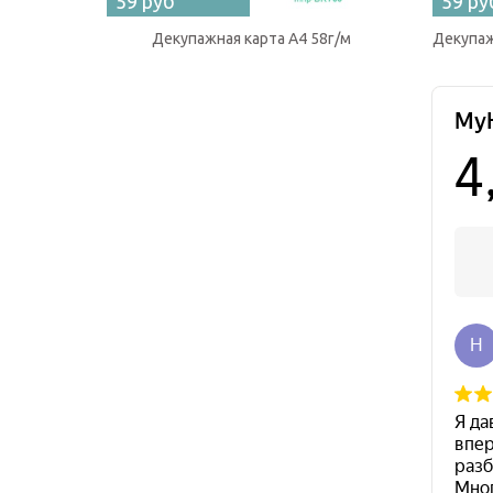
59 руб
59 ру
Декупажная карта А4 58г/м
Декупаж