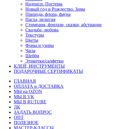
Надписи. Постеры
Новый год и Рождество. Зима
Природа, флора, фауна
Пасха, религия
Стимпанк, фэнтази, сказки, абстрации
Свадьба, любовь
Текстуры
Цветы
Фоны и узоры
Часы
Шебби
Этикетки/салфетки
КЛЕЙ, ИНСТРУМЕНТЫ
ПОДАРОЧНЫЕ СЕРТИФИКАТЫ
ГЛАВНАЯ
ОПЛАТА и ДОСТАВКА
МЫ на OZON
МЫ В VK
МЫ В RUTUBE
ЛК
ЗАДАТЬ ВОПРОС
ОПТ
ПОЛЕЗНОЕ
МАСТЕР-КЛАССЫ