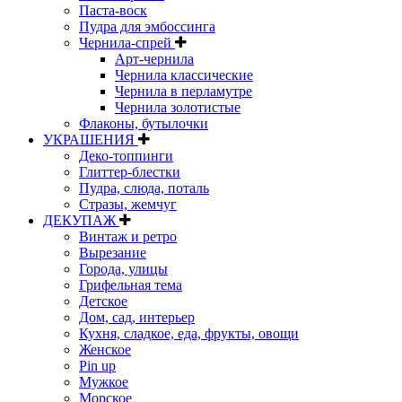
Паста-воск
Пудра для эмбоссинга
Чернила-спрей
Арт-чернила
Чернила классические
Чернила в перламутре
Чернила золотистые
Флаконы, бутылочки
УКРАШЕНИЯ
Деко-топпинги
Глиттер-блестки
Пудра, слюда, поталь
Стразы, жемчуг
ДЕКУПАЖ
Винтаж и ретро
Вырезание
Города, улицы
Грифельная тема
Детское
Дом, сад, интерьер
Кухня, сладкое, еда, фрукты, овощи
Женское
Pin up
Мужкое
Морское