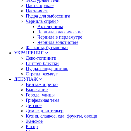
Текстурные гели
Пасты-кракле
Паста-воск
Пудра для эмбоссинга
Чернила-спрей
Арт-чернила
Чернила классические
Чернила в перламутре
Чернила золотистые
Флаконы, бутылочки
УКРАШЕНИЯ
Деко-топпинги
Глиттер-блестки
Пудра, слюда, поталь
Стразы, жемчуг
ДЕКУПАЖ
Винтаж и ретро
Вырезание
Города, улицы
Грифельная тема
Детское
Дом, сад, интерьер
Кухня, сладкое, еда, фрукты, овощи
Женское
Pin up