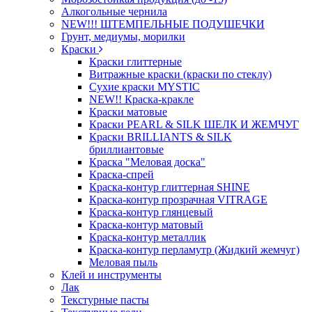
Алкогольные чернила
NEW!!! ШТЕМПЕЛЬНЫЕ ПОДУШЕЧКИ
Грунт, медиумы, морилки
Краски
Краски глиттерные
Витражные краски (краски по стеклу)
Сухие краски MYSTIC
NEW!! Краска-кракле
Краски матовые
Краски PEARL & SILK ШЕЛК И ЖЕМЧУГ
Краски BRILLIANTS & SILK
бриллиантовые
Краска "Меловая доска"
Краска-спрей
Краска-контур глиттерная SHINE
Краска-контур прозрачная VITRAGE
Краска-контур глянцевый
Краска-контур матовый
Краска-контур металлик
Краска-контур перламутр (Жидкий жемчуг)
Меловая пыль
Клей и инструменты
Лак
Текстурные пасты