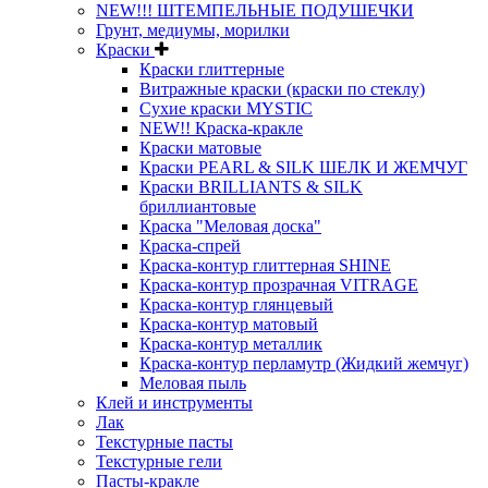
NEW!!! ШТЕМПЕЛЬНЫЕ ПОДУШЕЧКИ
Грунт, медиумы, морилки
Краски
Краски глиттерные
Витражные краски (краски по стеклу)
Сухие краски MYSTIC
NEW!! Краска-кракле
Краски матовые
Краски PEARL & SILK ШЕЛК И ЖЕМЧУГ
Краски BRILLIANTS & SILK
бриллиантовые
Краска "Меловая доска"
Краска-спрей
Краска-контур глиттерная SHINE
Краска-контур прозрачная VITRAGE
Краска-контур глянцевый
Краска-контур матовый
Краска-контур металлик
Краска-контур перламутр (Жидкий жемчуг)
Меловая пыль
Клей и инструменты
Лак
Текстурные пасты
Текстурные гели
Пасты-кракле