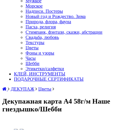
Мужкое
Морское
Надписи. Постеры
Новый год и Рождество. Зима
Природа, флора, фауна
Пасха, религия
Стимпанк, фэнтази, сказки, абстрации
Свадьба, любовь
Текстуры
Цветы
Фоны и узоры
Часы
Шебби
Этикетки/салфетки
КЛЕЙ, ИНСТРУМЕНТЫ
ПОДАРОЧНЫЕ СЕРТИФИКАТЫ
ДЕКУПАЖ
Цветы
Декупажная карта А4 58г/м Наше
гнездышко/Шебби