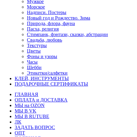
Мужкое
Морское
Надписи. Постеры
Новый год и Рождество. Зима
Природа, флора, фауна
Пасха, религия
Стимпанк, фэнтази, сказки, абстрации
Свадьба, любовь
Текстуры
Цветы
Фоны и узоры
Часы
Шебби
Этикетки/салфетки
КЛЕЙ, ИНСТРУМЕНТЫ
ПОДАРОЧНЫЕ СЕРТИФИКАТЫ
ГЛАВНАЯ
ОПЛАТА и ДОСТАВКА
МЫ на OZON
МЫ В VK
МЫ В RUTUBE
ЛК
ЗАДАТЬ ВОПРОС
ОПТ