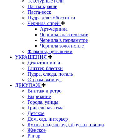
Текстурные гели
Пасты-кракле
Паста-воск
Пудра для эмбоссинга
Чернила-спрей
Арт-чернила
Чернила классические
Чернила в перламутре
Чернила золотистые
Флаконы, бутылочки
УКРАШЕНИЯ
Деко-топпинги
Глиттер-блестки
Пудра, слюда, поталь
Стразы, жемчуг
ДЕКУПАЖ
Винтаж и ретро
Вырезание
Города, улицы
Грифельная тема
Детское
Дом, сад, интерьер
Кухня, сладкое, еда, фрукты, овощи
Женское
Pin up