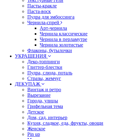
Текстурные гели
Пасты-кракле
Паста-воск
Пудра для эмбоссинга
Чернила-спрей
Арт-чернила
Чернила классические
Чернила в перламутре
Чернила золотистые
Флаконы, бутылочки
УКРАШЕНИЯ
Деко-топпинги
Глиттер-блестки
Пудра, слюда, поталь
Стразы, жемчуг
ДЕКУПАЖ
Винтаж и ретро
Вырезание
Города, улицы
Грифельная тема
Детское
Дом, сад, интерьер
Кухня, сладкое, еда, фрукты, овощи
Женское
Pin up