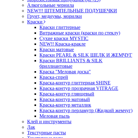
Алкогольные чернила
NEW!!! ШТЕМПЕЛЬНЫЕ ПОДУШЕЧКИ
Грунт, медиумы, морилки
Краски
Краски глиттерные
Витражные краски (краски по стеклу)
Сухие краски MYSTIC
NEW!! Краска-кракле
Краски матовые
Краски PEARL & SILK ШЕЛК И ЖЕМЧУГ
Краски BRILLIANTS & SILK
бриллиантовые
Краска "Меловая доска"
Краска-спрей
Краска-контур глиттерная SHINE
Краска-контур прозрачная VITRAGE
Краска-контур глянцевый
Краска-контур матовый
Краска-контур металлик
Краска-контур перламутр (Жидкий жемчуг)
Меловая пыль
Клей и инструменты
Лак
Текстурные пасты