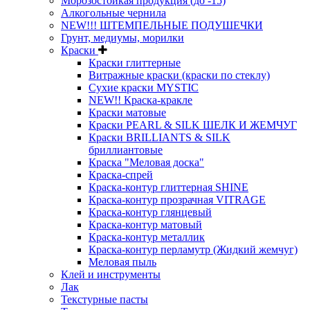
Морозостойкая продукция (до -15)
Алкогольные чернила
NEW!!! ШТЕМПЕЛЬНЫЕ ПОДУШЕЧКИ
Грунт, медиумы, морилки
Краски
Краски глиттерные
Витражные краски (краски по стеклу)
Сухие краски MYSTIC
NEW!! Краска-кракле
Краски матовые
Краски PEARL & SILK ШЕЛК И ЖЕМЧУГ
Краски BRILLIANTS & SILK
бриллиантовые
Краска "Меловая доска"
Краска-спрей
Краска-контур глиттерная SHINE
Краска-контур прозрачная VITRAGE
Краска-контур глянцевый
Краска-контур матовый
Краска-контур металлик
Краска-контур перламутр (Жидкий жемчуг)
Меловая пыль
Клей и инструменты
Лак
Текстурные пасты