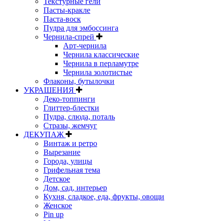
Текстурные гели
Пасты-кракле
Паста-воск
Пудра для эмбоссинга
Чернила-спрей
Арт-чернила
Чернила классические
Чернила в перламутре
Чернила золотистые
Флаконы, бутылочки
УКРАШЕНИЯ
Деко-топпинги
Глиттер-блестки
Пудра, слюда, поталь
Стразы, жемчуг
ДЕКУПАЖ
Винтаж и ретро
Вырезание
Города, улицы
Грифельная тема
Детское
Дом, сад, интерьер
Кухня, сладкое, еда, фрукты, овощи
Женское
Pin up