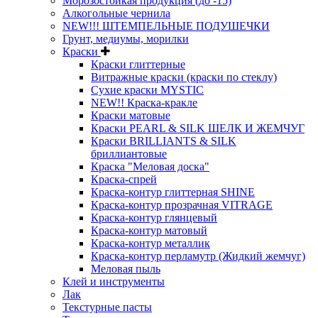
Морозостойкая продукция (до -15)
Алкогольные чернила
NEW!!! ШТЕМПЕЛЬНЫЕ ПОДУШЕЧКИ
Грунт, медиумы, морилки
Краски
Краски глиттерные
Витражные краски (краски по стеклу)
Сухие краски MYSTIC
NEW!! Краска-кракле
Краски матовые
Краски PEARL & SILK ШЕЛК И ЖЕМЧУГ
Краски BRILLIANTS & SILK
бриллиантовые
Краска "Меловая доска"
Краска-спрей
Краска-контур глиттерная SHINE
Краска-контур прозрачная VITRAGE
Краска-контур глянцевый
Краска-контур матовый
Краска-контур металлик
Краска-контур перламутр (Жидкий жемчуг)
Меловая пыль
Клей и инструменты
Лак
Текстурные пасты