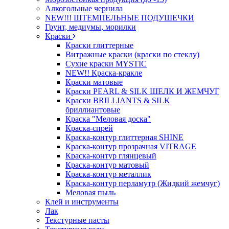
Алкогольные чернила
NEW!!! ШТЕМПЕЛЬНЫЕ ПОДУШЕЧКИ
Грунт, медиумы, морилки
Краски
Краски глиттерные
Витражные краски (краски по стеклу)
Сухие краски MYSTIC
NEW!! Краска-кракле
Краски матовые
Краски PEARL & SILK ШЕЛК И ЖЕМЧУГ
Краски BRILLIANTS & SILK
бриллиантовые
Краска "Меловая доска"
Краска-спрей
Краска-контур глиттерная SHINE
Краска-контур прозрачная VITRAGE
Краска-контур глянцевый
Краска-контур матовый
Краска-контур металлик
Краска-контур перламутр (Жидкий жемчуг)
Меловая пыль
Клей и инструменты
Лак
Текстурные пасты