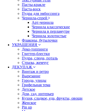
Текстурные гели
Пасты-кракле
Паста-воск
Пудра для эмбоссинга
Чернила-спрей
Арт-чернила
Чернила классические
Чернила в перламутре
Чернила золотистые
Флаконы, бутылочки
УКРАШЕНИЯ
Деко-топпинги
Глиттер-блестки
Пудра, слюда, поталь
Стразы, жемчуг
ДЕКУПАЖ
Винтаж и ретро
Вырезание
Города, улицы
Грифельная тема
Детское
Дом, сад, интерьер
Кухня, сладкое, еда, фрукты, овощи
Женское
Pin up