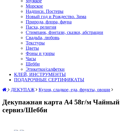
Мужкое
Морское
Надписи. Постеры
Новый год и Рождество. Зима
Природа, флора, фауна
Пасха, религия
Стимпанк, фэнтази, сказки, абстрации
Свадьба, любовь
Текстуры
Цветы
Фоны и узоры
Часы
Шебби
Этикетки/салфетки
КЛЕЙ, ИНСТРУМЕНТЫ
ПОДАРОЧНЫЕ СЕРТИФИКАТЫ
ДЕКУПАЖ
Кухня, сладкое, еда, фрукты, овощи
Декупажная карта А4 58г/м Чайный
сервиз/Шебби