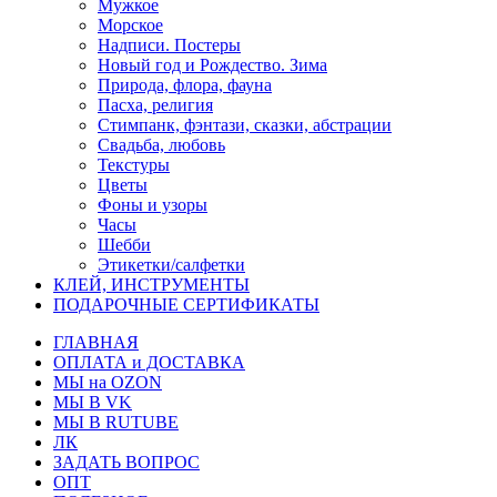
Мужкое
Морское
Надписи. Постеры
Новый год и Рождество. Зима
Природа, флора, фауна
Пасха, религия
Стимпанк, фэнтази, сказки, абстрации
Свадьба, любовь
Текстуры
Цветы
Фоны и узоры
Часы
Шебби
Этикетки/салфетки
КЛЕЙ, ИНСТРУМЕНТЫ
ПОДАРОЧНЫЕ СЕРТИФИКАТЫ
ГЛАВНАЯ
ОПЛАТА и ДОСТАВКА
МЫ на OZON
МЫ В VK
МЫ В RUTUBE
ЛК
ЗАДАТЬ ВОПРОС
ОПТ