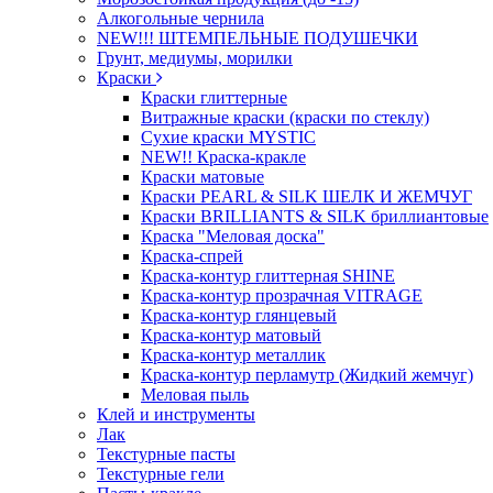
Алкогольные чернила
NEW!!! ШТЕМПЕЛЬНЫЕ ПОДУШЕЧКИ
Грунт, медиумы, морилки
Краски
Краски глиттерные
Витражные краски (краски по стеклу)
Сухие краски MYSTIC
NEW!! Краска-кракле
Краски матовые
Краски PEARL & SILK ШЕЛК И ЖЕМЧУГ
Краски BRILLIANTS & SILK бриллиантовые
Краска "Меловая доска"
Краска-спрей
Краска-контур глиттерная SHINE
Краска-контур прозрачная VITRAGE
Краска-контур глянцевый
Краска-контур матовый
Краска-контур металлик
Краска-контур перламутр (Жидкий жемчуг)
Меловая пыль
Клей и инструменты
Лак
Текстурные пасты
Текстурные гели