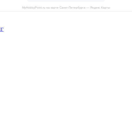
MyHobbyPoint.ru на карте Санкт‑Петербурга — Яндекс Карты
НГ
рава защищены.