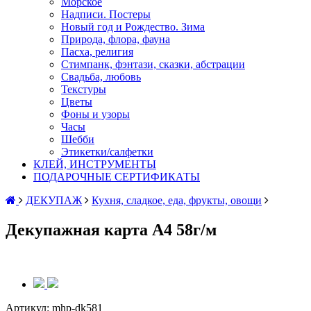
Морское
Надписи. Постеры
Новый год и Рождество. Зима
Природа, флора, фауна
Пасха, религия
Стимпанк, фэнтази, сказки, абстрации
Свадьба, любовь
Текстуры
Цветы
Фоны и узоры
Часы
Шебби
Этикетки/салфетки
КЛЕЙ, ИНСТРУМЕНТЫ
ПОДАРОЧНЫЕ СЕРТИФИКАТЫ
ДЕКУПАЖ
Кухня, сладкое, еда, фрукты, овощи
Декупажная карта А4 58г/м
Артикул:
mhp-dk581