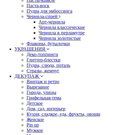
Пасты-кракле
Паста-воск
Пудра для эмбоссинга
Чернила-спрей
Арт-чернила
Чернила классические
Чернила в перламутре
Чернила золотистые
Флаконы, бутылочки
УКРАШЕНИЯ
Деко-топпинги
Глиттер-блестки
Пудра, слюда, поталь
Стразы, жемчуг
ДЕКУПАЖ
Винтаж и ретро
Вырезание
Города, улицы
Грифельная тема
Детское
Дом, сад, интерьер
Кухня, сладкое, еда, фрукты, овощи
Женское
Pin up
Мужкое