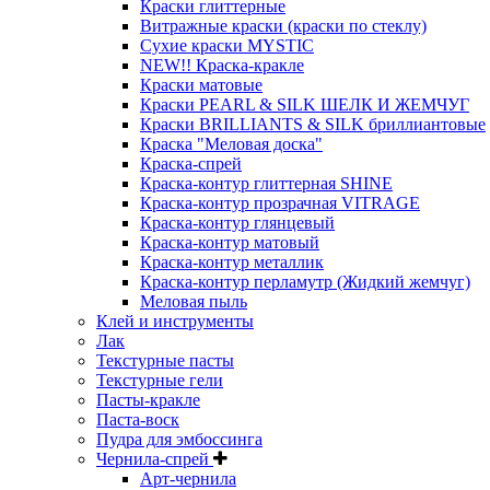
Краски глиттерные
Витражные краски (краски по стеклу)
Сухие краски MYSTIC
NEW!! Краска-кракле
Краски матовые
Краски PEARL & SILK ШЕЛК И ЖЕМЧУГ
Краски BRILLIANTS & SILK бриллиантовые
Краска "Меловая доска"
Краска-спрей
Краска-контур глиттерная SHINE
Краска-контур прозрачная VITRAGE
Краска-контур глянцевый
Краска-контур матовый
Краска-контур металлик
Краска-контур перламутр (Жидкий жемчуг)
Меловая пыль
Клей и инструменты
Лак
Текстурные пасты
Текстурные гели
Пасты-кракле
Паста-воск
Пудра для эмбоссинга
Чернила-спрей
Арт-чернила