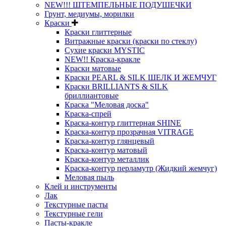
NEW!!! ШТЕМПЕЛЬНЫЕ ПОДУШЕЧКИ
Грунт, медиумы, морилки
Краски
Краски глиттерные
Витражные краски (краски по стеклу)
Сухие краски MYSTIC
NEW!! Краска-кракле
Краски матовые
Краски PEARL & SILK ШЕЛК И ЖЕМЧУГ
Краски BRILLIANTS & SILK
бриллиантовые
Краска "Меловая доска"
Краска-спрей
Краска-контур глиттерная SHINE
Краска-контур прозрачная VITRAGE
Краска-контур глянцевый
Краска-контур матовый
Краска-контур металлик
Краска-контур перламутр (Жидкий жемчуг)
Меловая пыль
Клей и инструменты
Лак
Текстурные пасты
Текстурные гели
Пасты-кракле