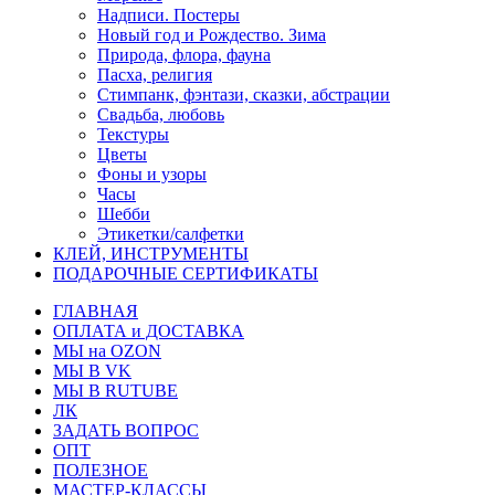
Надписи. Постеры
Новый год и Рождество. Зима
Природа, флора, фауна
Пасха, религия
Стимпанк, фэнтази, сказки, абстрации
Свадьба, любовь
Текстуры
Цветы
Фоны и узоры
Часы
Шебби
Этикетки/салфетки
КЛЕЙ, ИНСТРУМЕНТЫ
ПОДАРОЧНЫЕ СЕРТИФИКАТЫ
ГЛАВНАЯ
ОПЛАТА и ДОСТАВКА
МЫ на OZON
МЫ В VK
МЫ В RUTUBE
ЛК
ЗАДАТЬ ВОПРОС
ОПТ
ПОЛЕЗНОЕ
МАСТЕР-КЛАССЫ