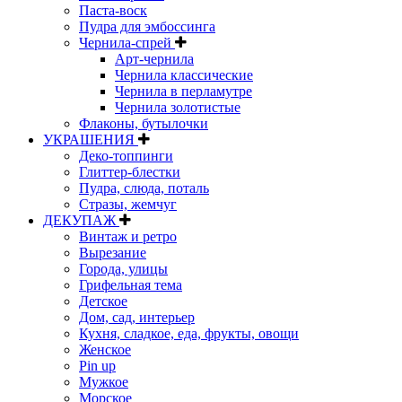
Паста-воск
Пудра для эмбоссинга
Чернила-спрей
Арт-чернила
Чернила классические
Чернила в перламутре
Чернила золотистые
Флаконы, бутылочки
УКРАШЕНИЯ
Деко-топпинги
Глиттер-блестки
Пудра, слюда, поталь
Стразы, жемчуг
ДЕКУПАЖ
Винтаж и ретро
Вырезание
Города, улицы
Грифельная тема
Детское
Дом, сад, интерьер
Кухня, сладкое, еда, фрукты, овощи
Женское
Pin up
Мужкое
Морское