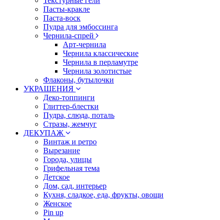
Текстурные гели
Пасты-кракле
Паста-воск
Пудра для эмбоссинга
Чернила-спрей
Арт-чернила
Чернила классические
Чернила в перламутре
Чернила золотистые
Флаконы, бутылочки
УКРАШЕНИЯ
Деко-топпинги
Глиттер-блестки
Пудра, слюда, поталь
Стразы, жемчуг
ДЕКУПАЖ
Винтаж и ретро
Вырезание
Города, улицы
Грифельная тема
Детское
Дом, сад, интерьер
Кухня, сладкое, еда, фрукты, овощи
Женское
Pin up