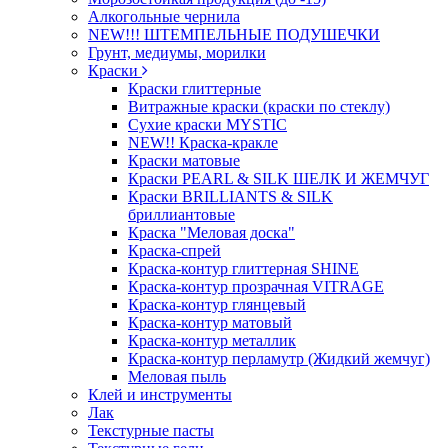
Алкогольные чернила
NEW!!! ШТЕМПЕЛЬНЫЕ ПОДУШЕЧКИ
Грунт, медиумы, морилки
Краски
Краски глиттерные
Витражные краски (краски по стеклу)
Сухие краски MYSTIC
NEW!! Краска-кракле
Краски матовые
Краски PEARL & SILK ШЕЛК И ЖЕМЧУГ
Краски BRILLIANTS & SILK
бриллиантовые
Краска "Меловая доска"
Краска-спрей
Краска-контур глиттерная SHINE
Краска-контур прозрачная VITRAGE
Краска-контур глянцевый
Краска-контур матовый
Краска-контур металлик
Краска-контур перламутр (Жидкий жемчуг)
Меловая пыль
Клей и инструменты
Лак
Текстурные пасты