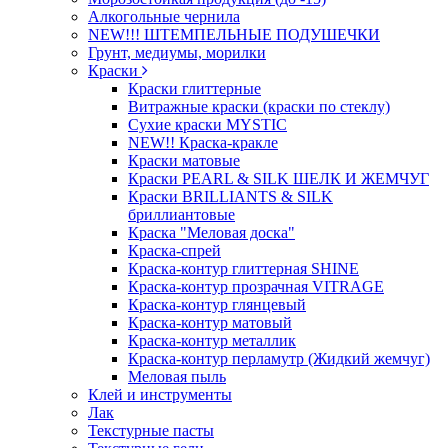
Алкогольные чернила
NEW!!! ШТЕМПЕЛЬНЫЕ ПОДУШЕЧКИ
Грунт, медиумы, морилки
Краски
Краски глиттерные
Витражные краски (краски по стеклу)
Сухие краски MYSTIC
NEW!! Краска-кракле
Краски матовые
Краски PEARL & SILK ШЕЛК И ЖЕМЧУГ
Краски BRILLIANTS & SILK
бриллиантовые
Краска "Меловая доска"
Краска-спрей
Краска-контур глиттерная SHINE
Краска-контур прозрачная VITRAGE
Краска-контур глянцевый
Краска-контур матовый
Краска-контур металлик
Краска-контур перламутр (Жидкий жемчуг)
Меловая пыль
Клей и инструменты
Лак
Текстурные пасты