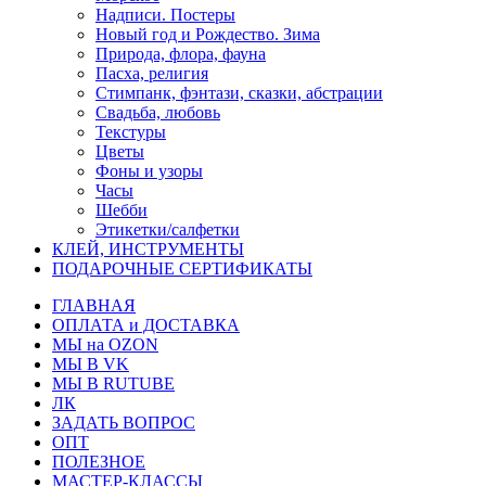
Надписи. Постеры
Новый год и Рождество. Зима
Природа, флора, фауна
Пасха, религия
Стимпанк, фэнтази, сказки, абстрации
Свадьба, любовь
Текстуры
Цветы
Фоны и узоры
Часы
Шебби
Этикетки/салфетки
КЛЕЙ, ИНСТРУМЕНТЫ
ПОДАРОЧНЫЕ СЕРТИФИКАТЫ
ГЛАВНАЯ
ОПЛАТА и ДОСТАВКА
МЫ на OZON
МЫ В VK
МЫ В RUTUBE
ЛК
ЗАДАТЬ ВОПРОС
ОПТ
ПОЛЕЗНОЕ
МАСТЕР-КЛАССЫ