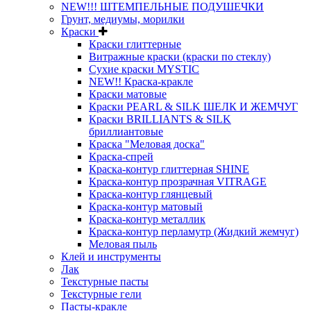
NEW!!! ШТЕМПЕЛЬНЫЕ ПОДУШЕЧКИ
Грунт, медиумы, морилки
Краски
Краски глиттерные
Витражные краски (краски по стеклу)
Сухие краски MYSTIC
NEW!! Краска-кракле
Краски матовые
Краски PEARL & SILK ШЕЛК И ЖЕМЧУГ
Краски BRILLIANTS & SILK
бриллиантовые
Краска "Меловая доска"
Краска-спрей
Краска-контур глиттерная SHINE
Краска-контур прозрачная VITRAGE
Краска-контур глянцевый
Краска-контур матовый
Краска-контур металлик
Краска-контур перламутр (Жидкий жемчуг)
Меловая пыль
Клей и инструменты
Лак
Текстурные пасты
Текстурные гели
Пасты-кракле