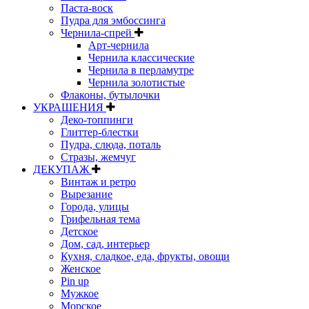
Паста-воск
Пудра для эмбоссинга
Чернила-спрей
Арт-чернила
Чернила классические
Чернила в перламутре
Чернила золотистые
Флаконы, бутылочки
УКРАШЕНИЯ
Деко-топпинги
Глиттер-блестки
Пудра, слюда, поталь
Стразы, жемчуг
ДЕКУПАЖ
Винтаж и ретро
Вырезание
Города, улицы
Грифельная тема
Детское
Дом, сад, интерьер
Кухня, сладкое, еда, фрукты, овощи
Женское
Pin up
Мужкое
Морское