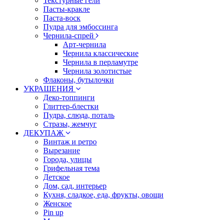
Текстурные гели
Пасты-кракле
Паста-воск
Пудра для эмбоссинга
Чернила-спрей
Арт-чернила
Чернила классические
Чернила в перламутре
Чернила золотистые
Флаконы, бутылочки
УКРАШЕНИЯ
Деко-топпинги
Глиттер-блестки
Пудра, слюда, поталь
Стразы, жемчуг
ДЕКУПАЖ
Винтаж и ретро
Вырезание
Города, улицы
Грифельная тема
Детское
Дом, сад, интерьер
Кухня, сладкое, еда, фрукты, овощи
Женское
Pin up