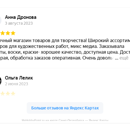
MyHobbyPoint.ru на карте Санкт‑Петербурга — Яндекс Карты