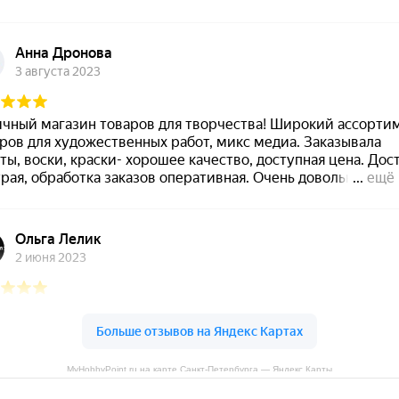
MyHobbyPoint.ru на карте Санкт‑Петербурга — Яндекс Карты