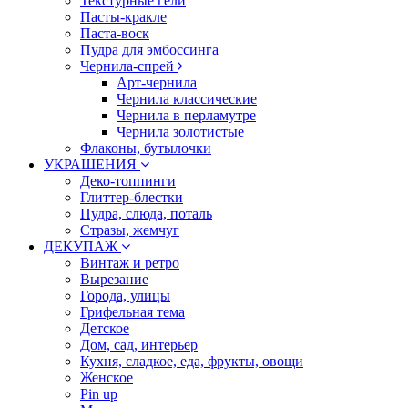
Текстурные гели
Пасты-кракле
Паста-воск
Пудра для эмбоссинга
Чернила-спрей
Арт-чернила
Чернила классические
Чернила в перламутре
Чернила золотистые
Флаконы, бутылочки
УКРАШЕНИЯ
Деко-топпинги
Глиттер-блестки
Пудра, слюда, поталь
Стразы, жемчуг
ДЕКУПАЖ
Винтаж и ретро
Вырезание
Города, улицы
Грифельная тема
Детское
Дом, сад, интерьер
Кухня, сладкое, еда, фрукты, овощи
Женское
Pin up