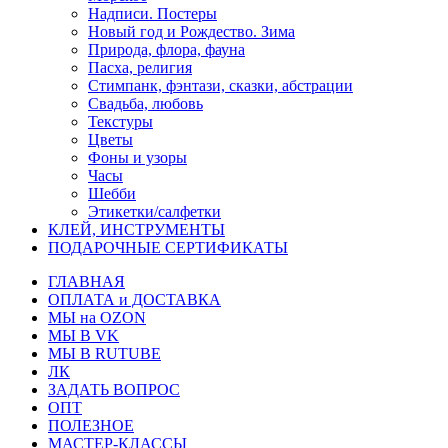
Надписи. Постеры
Новый год и Рождество. Зима
Природа, флора, фауна
Пасха, религия
Стимпанк, фэнтази, сказки, абстрации
Свадьба, любовь
Текстуры
Цветы
Фоны и узоры
Часы
Шебби
Этикетки/салфетки
КЛЕЙ, ИНСТРУМЕНТЫ
ПОДАРОЧНЫЕ СЕРТИФИКАТЫ
ГЛАВНАЯ
ОПЛАТА и ДОСТАВКА
МЫ на OZON
МЫ В VK
МЫ В RUTUBE
ЛК
ЗАДАТЬ ВОПРОС
ОПТ
ПОЛЕЗНОЕ
МАСТЕР-КЛАССЫ