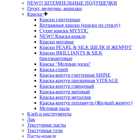
NEW!!! ШТЕМПЕЛЬНЫЕ ПОДУШЕЧКИ
Грунт, медиумы, морилки
Краски
Краски глиттерные
Витражные краски (краски по стеклу)
Сухие краски MYSTIC
NEW!! Краска-кракле
Краски матовые
Краски PEARL & SILK ШЕЛК И ЖЕМЧУГ
Краски BRILLIANTS & SILK
бриллиантовые
Краска "Меловая доска"
Краска-спрей
Краска-контур глиттерная SHINE
Краска-контур прозрачная VITRAGE
Краска-контур глянцевый
Краска-контур матовый
Краска-контур металлик
Краска-контур перламутр (Жидкий жемчуг)
Меловая пыль
Клей и инструменты
Лак
Текстурные пасты
Текстурные гели
Пасты-кракле