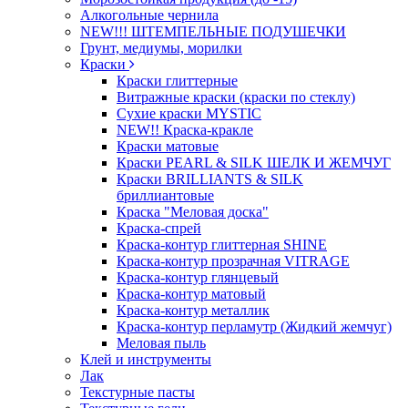
Алкогольные чернила
NEW!!! ШТЕМПЕЛЬНЫЕ ПОДУШЕЧКИ
Грунт, медиумы, морилки
Краски
Краски глиттерные
Витражные краски (краски по стеклу)
Сухие краски MYSTIC
NEW!! Краска-кракле
Краски матовые
Краски PEARL & SILK ШЕЛК И ЖЕМЧУГ
Краски BRILLIANTS & SILK
бриллиантовые
Краска "Меловая доска"
Краска-спрей
Краска-контур глиттерная SHINE
Краска-контур прозрачная VITRAGE
Краска-контур глянцевый
Краска-контур матовый
Краска-контур металлик
Краска-контур перламутр (Жидкий жемчуг)
Меловая пыль
Клей и инструменты
Лак
Текстурные пасты