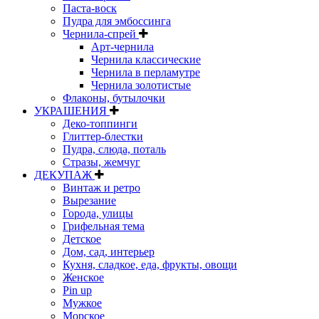
Паста-воск
Пудра для эмбоссинга
Чернила-спрей
Арт-чернила
Чернила классические
Чернила в перламутре
Чернила золотистые
Флаконы, бутылочки
УКРАШЕНИЯ
Деко-топпинги
Глиттер-блестки
Пудра, слюда, поталь
Стразы, жемчуг
ДЕКУПАЖ
Винтаж и ретро
Вырезание
Города, улицы
Грифельная тема
Детское
Дом, сад, интерьер
Кухня, сладкое, еда, фрукты, овощи
Женское
Pin up
Мужкое
Морское