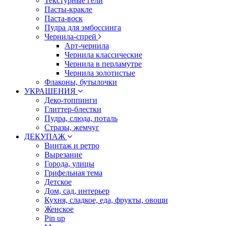
Текстурные гели
Пасты-кракле
Паста-воск
Пудра для эмбоссинга
Чернила-спрей
Арт-чернила
Чернила классические
Чернила в перламутре
Чернила золотистые
Флаконы, бутылочки
УКРАШЕНИЯ
Деко-топпинги
Глиттер-блестки
Пудра, слюда, поталь
Стразы, жемчуг
ДЕКУПАЖ
Винтаж и ретро
Вырезание
Города, улицы
Грифельная тема
Детское
Дом, сад, интерьер
Кухня, сладкое, еда, фрукты, овощи
Женское
Pin up