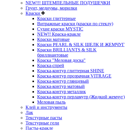
NEW!!! ШТЕМПЕЛЬНЫЕ ПОДУШЕЧКИ
Грунт, медиумы, морилки
Краски
Краски глиттерные
Витражные краски (краски по стеклу)
Сухие краски MYSTIC
NEW!! Краска-кракле
Краски матовые
Краски PEARL & SILK ШЕЛК И ЖЕМЧУГ
Краски BRILLIANTS & SILK
бриллиантовые
Краска "Меловая доска"
Краска-спрей
Краска-контур глиттерная SHINE
Краска-контур прозрачная VITRAGE
Краска-контур глянцевый
Краска-контур матовый
Краска-контур металлик
Краска-контур перламутр (Жидкий жемчуг)
Меловая пыль
Клей и инструменты
Лак
Текстурные пасты
Текстурные гели
Пасты-кракле