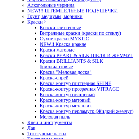
Алкогольные чернила
NEW!!! ШТЕМПЕЛЬНЫЕ ПОДУШЕЧКИ
Грунт, медиумы, морилки
Краски
Краски глиттерные
Витражные краски (краски по стеклу)
Сухие краски MYSTIC
NEW!! Краска-кракле
Краски матовые
Краски PEARL & SILK ШЕЛК И ЖЕМЧУГ
Краски BRILLIANTS & SILK
бриллиантовые
Краска "Меловая доска"
Краска-спрей
Краска-контур глиттерная SHINE
Краска-контур прозрачная VITRAGE
Краска-контур глянцевый
Краска-контур матовый
Краска-контур металлик
Краска-контур перламутр (Жидкий жемчуг)
Меловая пыль
Клей и инструменты
Лак
Текстурные пасты