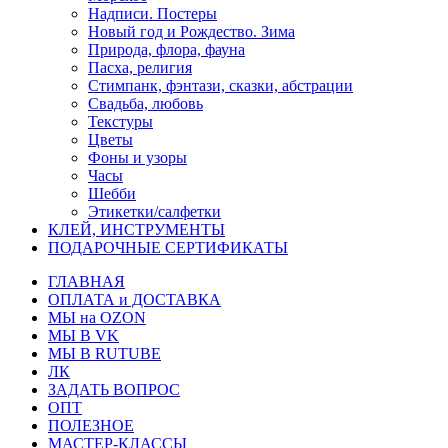
Надписи. Постеры
Новый год и Рождество. Зима
Природа, флора, фауна
Пасха, религия
Стимпанк, фэнтази, сказки, абстрации
Свадьба, любовь
Текстуры
Цветы
Фоны и узоры
Часы
Шебби
Этикетки/салфетки
КЛЕЙ, ИНСТРУМЕНТЫ
ПОДАРОЧНЫЕ СЕРТИФИКАТЫ
ГЛАВНАЯ
ОПЛАТА и ДОСТАВКА
МЫ на OZON
МЫ В VK
МЫ В RUTUBE
ЛК
ЗАДАТЬ ВОПРОС
ОПТ
ПОЛЕЗНОЕ
МАСТЕР-КЛАССЫ