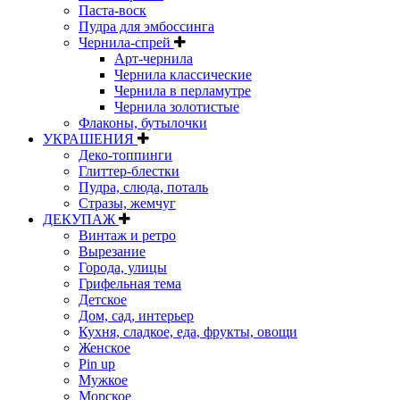
Паста-воск
Пудра для эмбоссинга
Чернила-спрей
Арт-чернила
Чернила классические
Чернила в перламутре
Чернила золотистые
Флаконы, бутылочки
УКРАШЕНИЯ
Деко-топпинги
Глиттер-блестки
Пудра, слюда, поталь
Стразы, жемчуг
ДЕКУПАЖ
Винтаж и ретро
Вырезание
Города, улицы
Грифельная тема
Детское
Дом, сад, интерьер
Кухня, сладкое, еда, фрукты, овощи
Женское
Pin up
Мужкое
Морское