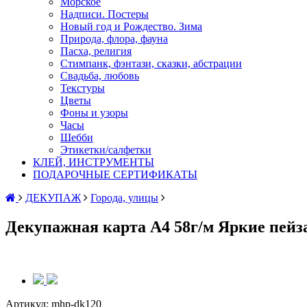
Морское
Надписи. Постеры
Новый год и Рождество. Зима
Природа, флора, фауна
Пасха, религия
Стимпанк, фэнтази, сказки, абстрации
Свадьба, любовь
Текстуры
Цветы
Фоны и узоры
Часы
Шебби
Этикетки/салфетки
КЛЕЙ, ИНСТРУМЕНТЫ
ПОДАРОЧНЫЕ СЕРТИФИКАТЫ
ДЕКУПАЖ
Города, улицы
Декупажная карта А4 58г/м Яркие пей
Артикул:
mhp-dk120