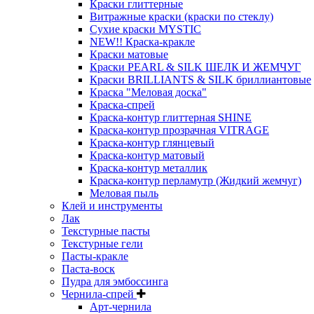
Краски глиттерные
Витражные краски (краски по стеклу)
Сухие краски MYSTIC
NEW!! Краска-кракле
Краски матовые
Краски PEARL & SILK ШЕЛК И ЖЕМЧУГ
Краски BRILLIANTS & SILK бриллиантовые
Краска "Меловая доска"
Краска-спрей
Краска-контур глиттерная SHINE
Краска-контур прозрачная VITRAGE
Краска-контур глянцевый
Краска-контур матовый
Краска-контур металлик
Краска-контур перламутр (Жидкий жемчуг)
Меловая пыль
Клей и инструменты
Лак
Текстурные пасты
Текстурные гели
Пасты-кракле
Паста-воск
Пудра для эмбоссинга
Чернила-спрей
Арт-чернила