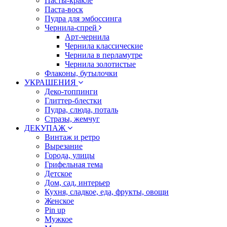
Пасты-кракле
Паста-воск
Пудра для эмбоссинга
Чернила-спрей
Арт-чернила
Чернила классические
Чернила в перламутре
Чернила золотистые
Флаконы, бутылочки
УКРАШЕНИЯ
Деко-топпинги
Глиттер-блестки
Пудра, слюда, поталь
Стразы, жемчуг
ДЕКУПАЖ
Винтаж и ретро
Вырезание
Города, улицы
Грифельная тема
Детское
Дом, сад, интерьер
Кухня, сладкое, еда, фрукты, овощи
Женское
Pin up
Мужкое