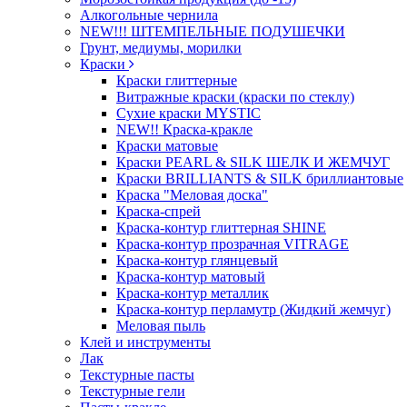
Алкогольные чернила
NEW!!! ШТЕМПЕЛЬНЫЕ ПОДУШЕЧКИ
Грунт, медиумы, морилки
Краски
Краски глиттерные
Витражные краски (краски по стеклу)
Сухие краски MYSTIC
NEW!! Краска-кракле
Краски матовые
Краски PEARL & SILK ШЕЛК И ЖЕМЧУГ
Краски BRILLIANTS & SILK бриллиантовые
Краска "Меловая доска"
Краска-спрей
Краска-контур глиттерная SHINE
Краска-контур прозрачная VITRAGE
Краска-контур глянцевый
Краска-контур матовый
Краска-контур металлик
Краска-контур перламутр (Жидкий жемчуг)
Меловая пыль
Клей и инструменты
Лак
Текстурные пасты
Текстурные гели