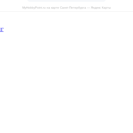
MyHobbyPoint.ru на карте Санкт‑Петербурга — Яндекс Карты
НГ
рава защищены.