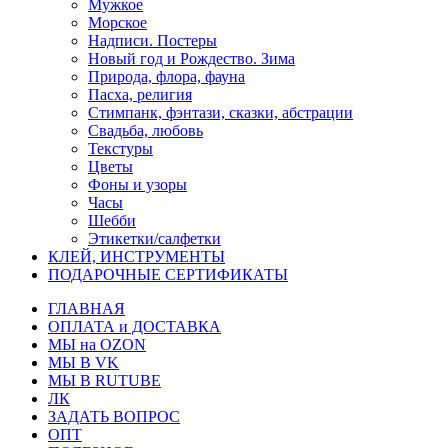
Мужкое
Морское
Надписи. Постеры
Новый год и Рождество. Зима
Природа, флора, фауна
Пасха, религия
Стимпанк, фэнтази, сказки, абстрации
Свадьба, любовь
Текстуры
Цветы
Фоны и узоры
Часы
Шебби
Этикетки/салфетки
КЛЕЙ, ИНСТРУМЕНТЫ
ПОДАРОЧНЫЕ СЕРТИФИКАТЫ
ГЛАВНАЯ
ОПЛАТА и ДОСТАВКА
МЫ на OZON
МЫ В VK
МЫ В RUTUBE
ЛК
ЗАДАТЬ ВОПРОС
ОПТ