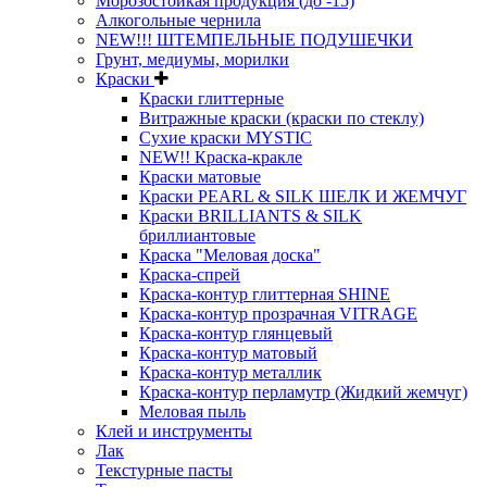
Морозостойкая продукция (до -15)
Алкогольные чернила
NEW!!! ШТЕМПЕЛЬНЫЕ ПОДУШЕЧКИ
Грунт, медиумы, морилки
Краски
Краски глиттерные
Витражные краски (краски по стеклу)
Сухие краски MYSTIC
NEW!! Краска-кракле
Краски матовые
Краски PEARL & SILK ШЕЛК И ЖЕМЧУГ
Краски BRILLIANTS & SILK
бриллиантовые
Краска "Меловая доска"
Краска-спрей
Краска-контур глиттерная SHINE
Краска-контур прозрачная VITRAGE
Краска-контур глянцевый
Краска-контур матовый
Краска-контур металлик
Краска-контур перламутр (Жидкий жемчуг)
Меловая пыль
Клей и инструменты
Лак
Текстурные пасты