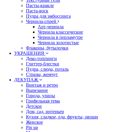
Текстурные гели
Пасты-кракле
Паста-воск
Пудра для эмбоссинга
Чернила-спрей
Арт-чернила
Чернила классические
Чернила в перламутре
Чернила золотистые
Флаконы, бутылочки
УКРАШЕНИЯ
Деко-топпинги
Глиттер-блестки
Пудра, слюда, поталь
Стразы, жемчуг
ДЕКУПАЖ
Винтаж и ретро
Вырезание
Города, улицы
Грифельная тема
Детское
Дом, сад, интерьер
Кухня, сладкое, еда, фрукты, овощи
Женское
Pin up