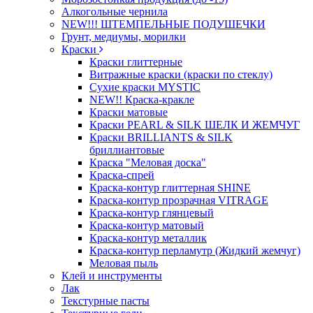
Алкогольные чернила
NEW!!! ШТЕМПЕЛЬНЫЕ ПОДУШЕЧКИ
Грунт, медиумы, морилки
Краски
Краски глиттерные
Витражные краски (краски по стеклу)
Сухие краски MYSTIC
NEW!! Краска-кракле
Краски матовые
Краски PEARL & SILK ШЕЛК И ЖЕМЧУГ
Краски BRILLIANTS & SILK
бриллиантовые
Краска "Меловая доска"
Краска-спрей
Краска-контур глиттерная SHINE
Краска-контур прозрачная VITRAGE
Краска-контур глянцевый
Краска-контур матовый
Краска-контур металлик
Краска-контур перламутр (Жидкий жемчуг)
Меловая пыль
Клей и инструменты
Лак
Текстурные пасты