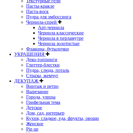
Текстурные гели
Пасты-кракле
Паста-воск
Пудра для эмбоссинга
Чернила-спрей
Арт-чернила
Чернила классические
Чернила в перламутре
Чернила золотистые
Флаконы, бутылочки
УКРАШЕНИЯ
Деко-топпинги
Глиттер-блестки
Пудра, слюда, поталь
Стразы, жемчуг
ДЕКУПАЖ
Винтаж и ретро
Вырезание
Города, улицы
Грифельная тема
Детское
Дом, сад, интерьер
Кухня, сладкое, еда, фрукты, овощи
Женское
Pin up