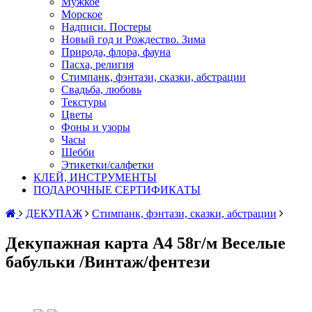
Мужкое
Морское
Надписи. Постеры
Новый год и Рождество. Зима
Природа, флора, фауна
Пасха, религия
Стимпанк, фэнтази, сказки, абстрации
Свадьба, любовь
Текстуры
Цветы
Фоны и узоры
Часы
Шебби
Этикетки/салфетки
КЛЕЙ, ИНСТРУМЕНТЫ
ПОДАРОЧНЫЕ СЕРТИФИКАТЫ
ДЕКУПАЖ
Стимпанк, фэнтази, сказки, абстрации
Декупажная карта А4 58г/м Веселые
бабульки /Винтаж/фентези