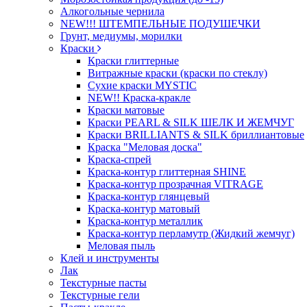
Алкогольные чернила
NEW!!! ШТЕМПЕЛЬНЫЕ ПОДУШЕЧКИ
Грунт, медиумы, морилки
Краски
Краски глиттерные
Витражные краски (краски по стеклу)
Сухие краски MYSTIC
NEW!! Краска-кракле
Краски матовые
Краски PEARL & SILK ШЕЛК И ЖЕМЧУГ
Краски BRILLIANTS & SILK бриллиантовые
Краска "Меловая доска"
Краска-спрей
Краска-контур глиттерная SHINE
Краска-контур прозрачная VITRAGE
Краска-контур глянцевый
Краска-контур матовый
Краска-контур металлик
Краска-контур перламутр (Жидкий жемчуг)
Меловая пыль
Клей и инструменты
Лак
Текстурные пасты
Текстурные гели