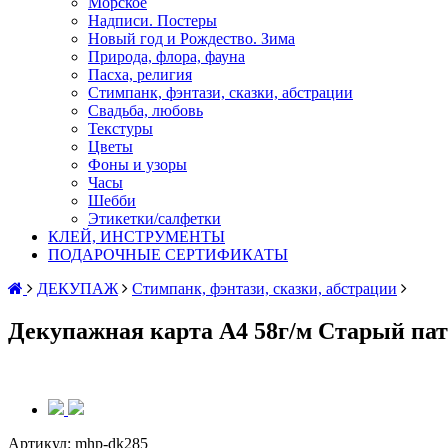
Морское
Надписи. Постеры
Новый год и Рождество. Зима
Природа, флора, фауна
Пасха, религия
Стимпанк, фэнтази, сказки, абстрации
Свадьба, любовь
Текстуры
Цветы
Фоны и узоры
Часы
Шебби
Этикетки/салфетки
КЛЕЙ, ИНСТРУМЕНТЫ
ПОДАРОЧНЫЕ СЕРТИФИКАТЫ
ДЕКУПАЖ
Стимпанк, фэнтази, сказки, абстрации
Декупажная карта А4 58г/м Старый пат
Артикул:
mhp-dk285