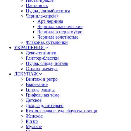
Пасты-кракле
Паста-воск
Пудра для эмбоссинга
Чернила-спрей
Арт-чернила
Чернила классические
Чернила в перламутре
Чернила золотистые
Флаконы, бутылочки
УКРАШЕНИЯ
Деко-топпинги
Глиттер-блестки
Пудра, слюда, поталь
Стразы, жемчуг
ДЕКУПАЖ
Винтаж и ретро
Вырезание
Города, улицы
Грифельная тема
Детское
Дом, сад, интерьер
Кухня, сладкое, еда, фрукты, овощи
Женское
Pin up
Мужкое