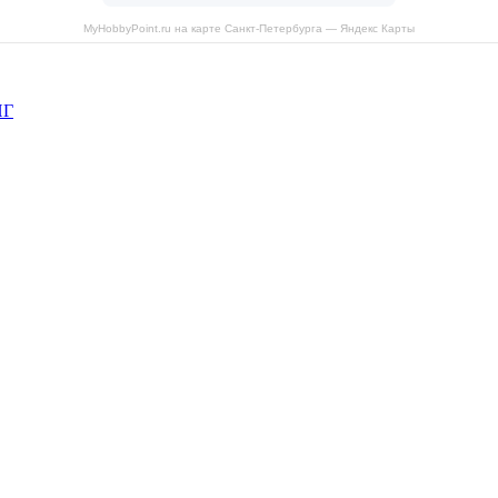
MyHobbyPoint.ru на карте Санкт‑Петербурга — Яндекс Карты
НГ
рава защищены.