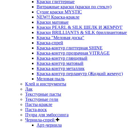
Краски глиттерные
Витражные краски (краски по стеклу)
Сухие краски MYSTIC
NEW!! Краска-кракле
Краски матовые
Краски PEARL & SILK ШЕЛК И ЖЕМЧУГ
Краски BRILLIANTS & SILK бриллиантовые
Краска "Меловая доска"
Краска-спрей
Краска-контур глиттерная SHINE
Краска-контур прозрачная VITRAGE
Краска-контур глянцевый
Краска-контур матовый
Краска-контур металлик
Краска-контур перламутр (Жидкий жемчуг)
Меловая пыль
Клей и инструменты
Лак
Текстурные пасты
Текстурные гели
Пасты-кракле
Паста-воск
Пудра для эмбоссинга
Чернила-спрей
Арт-чернила