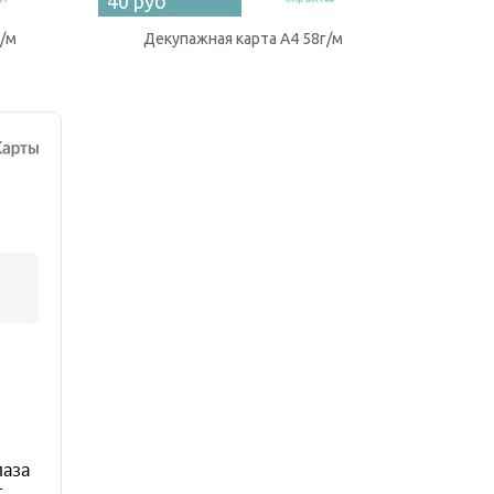
40 руб
40 руб
г/м
Декупажная карта А4 58г/м
Дек