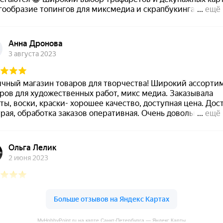
MyHobbyPoint.ru на карте Санкт‑Петербурга — Яндекс Карты