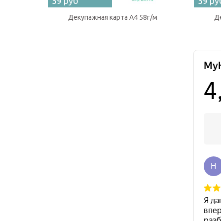
59 руб
59 ру
Декупажная карта А4 58г/м
Де