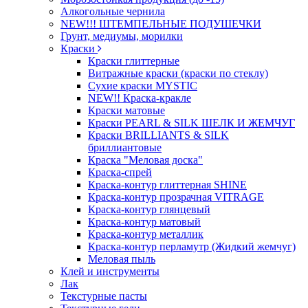
Алкогольные чернила
NEW!!! ШТЕМПЕЛЬНЫЕ ПОДУШЕЧКИ
Грунт, медиумы, морилки
Краски
Краски глиттерные
Витражные краски (краски по стеклу)
Сухие краски MYSTIC
NEW!! Краска-кракле
Краски матовые
Краски PEARL & SILK ШЕЛК И ЖЕМЧУГ
Краски BRILLIANTS & SILK
бриллиантовые
Краска "Меловая доска"
Краска-спрей
Краска-контур глиттерная SHINE
Краска-контур прозрачная VITRAGE
Краска-контур глянцевый
Краска-контур матовый
Краска-контур металлик
Краска-контур перламутр (Жидкий жемчуг)
Меловая пыль
Клей и инструменты
Лак
Текстурные пасты