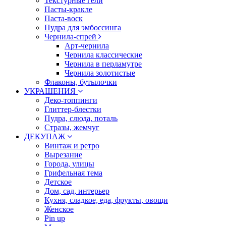
Текстурные гели
Пасты-кракле
Паста-воск
Пудра для эмбоссинга
Чернила-спрей
Арт-чернила
Чернила классические
Чернила в перламутре
Чернила золотистые
Флаконы, бутылочки
УКРАШЕНИЯ
Деко-топпинги
Глиттер-блестки
Пудра, слюда, поталь
Стразы, жемчуг
ДЕКУПАЖ
Винтаж и ретро
Вырезание
Города, улицы
Грифельная тема
Детское
Дом, сад, интерьер
Кухня, сладкое, еда, фрукты, овощи
Женское
Pin up