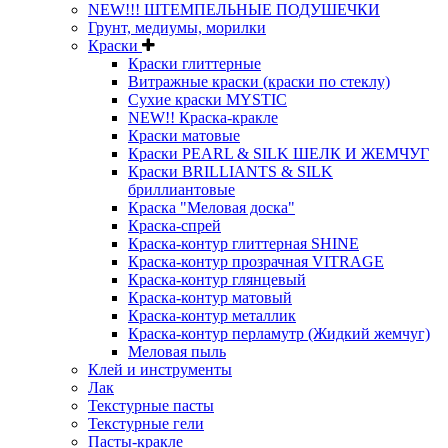
NEW!!! ШТЕМПЕЛЬНЫЕ ПОДУШЕЧКИ
Грунт, медиумы, морилки
Краски
Краски глиттерные
Витражные краски (краски по стеклу)
Сухие краски MYSTIC
NEW!! Краска-кракле
Краски матовые
Краски PEARL & SILK ШЕЛК И ЖЕМЧУГ
Краски BRILLIANTS & SILK
бриллиантовые
Краска "Меловая доска"
Краска-спрей
Краска-контур глиттерная SHINE
Краска-контур прозрачная VITRAGE
Краска-контур глянцевый
Краска-контур матовый
Краска-контур металлик
Краска-контур перламутр (Жидкий жемчуг)
Меловая пыль
Клей и инструменты
Лак
Текстурные пасты
Текстурные гели
Пасты-кракле