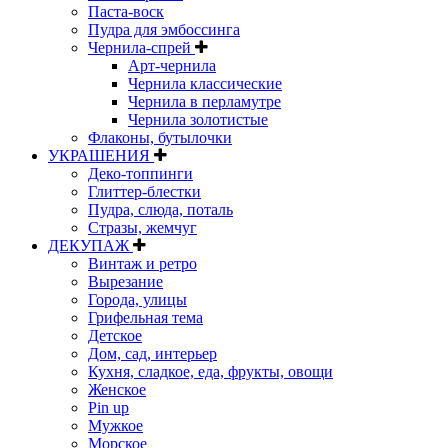
Паста-воск
Пудра для эмбоссинга
Чернила-спрей
Арт-чернила
Чернила классические
Чернила в перламутре
Чернила золотистые
Флаконы, бутылочки
УКРАШЕНИЯ
Деко-топпинги
Глиттер-блестки
Пудра, слюда, поталь
Стразы, жемчуг
ДЕКУПАЖ
Винтаж и ретро
Вырезание
Города, улицы
Грифельная тема
Детское
Дом, сад, интерьер
Кухня, сладкое, еда, фрукты, овощи
Женское
Pin up
Мужкое
Морское