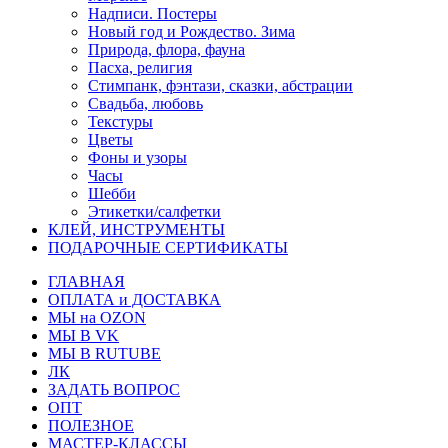
Надписи. Постеры
Новый год и Рождество. Зима
Природа, флора, фауна
Пасха, религия
Стимпанк, фэнтази, сказки, абстрации
Свадьба, любовь
Текстуры
Цветы
Фоны и узоры
Часы
Шебби
Этикетки/салфетки
КЛЕЙ, ИНСТРУМЕНТЫ
ПОДАРОЧНЫЕ СЕРТИФИКАТЫ
ГЛАВНАЯ
ОПЛАТА и ДОСТАВКА
МЫ на OZON
МЫ В VK
МЫ В RUTUBE
ЛК
ЗАДАТЬ ВОПРОС
ОПТ
ПОЛЕЗНОЕ
МАСТЕР-КЛАССЫ