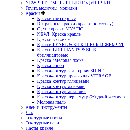
NEW!!! ШТЕМПЕЛЬНЫЕ ПОДУШЕЧКИ
Грунт, медиумы, морилки
Краски
Краски глиттерные
Витражные краски (краски по стеклу)
Сухие краски MYSTIC
NEW!! Краска-кракле
Краски матовые
Краски PEARL & SILK ШЕЛК И ЖЕМЧУГ
Краски BRILLIANTS & SILK
бриллиантовые
Краска "Меловая доска"
Краска-спрей
Краска-контур глиттерная SHINE
Краска-контур прозрачная VITRAGE
Краска-контур глянцевый
Краска-контур матовый
Краска-контур металлик
Краска-контур перламутр (Жидкий жемчуг)
Меловая пыль
Клей и инструменты
Лак
Текстурные пасты
Текстурные гели
Пасты-кракле