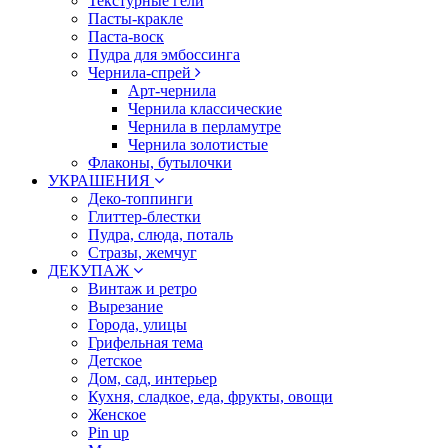
Текстурные гели
Пасты-кракле
Паста-воск
Пудра для эмбоссинга
Чернила-спрей
Арт-чернила
Чернила классические
Чернила в перламутре
Чернила золотистые
Флаконы, бутылочки
УКРАШЕНИЯ
Деко-топпинги
Глиттер-блестки
Пудра, слюда, поталь
Стразы, жемчуг
ДЕКУПАЖ
Винтаж и ретро
Вырезание
Города, улицы
Грифельная тема
Детское
Дом, сад, интерьер
Кухня, сладкое, еда, фрукты, овощи
Женское
Pin up