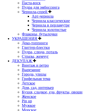
Паста-воск
Пудра для эмбоссинга
Чернила-спрей
Арт-чернила
Чернила классические
Чернила в перламутре
Чернила золотистые
Флаконы, бутылочки
УКРАШЕНИЯ
Деко-топпинги
Глиттер-блестки
Пудра, слюда, поталь
Стразы, жемчуг
ДЕКУПАЖ
Винтаж и ретро
Вырезание
Города, улицы
Грифельная тема
Детское
Дом, сад, интерьер
Кухня, сладкое, еда, фрукты, овощи
Женское
Pin up
Мужкое
Морское