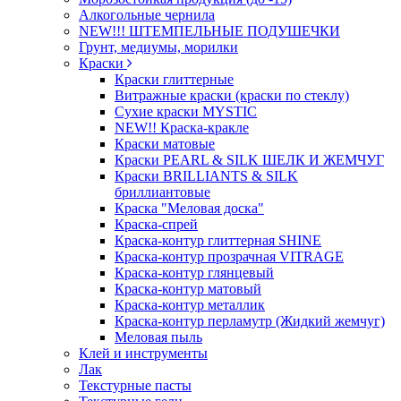
Алкогольные чернила
NEW!!! ШТЕМПЕЛЬНЫЕ ПОДУШЕЧКИ
Грунт, медиумы, морилки
Краски
Краски глиттерные
Витражные краски (краски по стеклу)
Сухие краски MYSTIC
NEW!! Краска-кракле
Краски матовые
Краски PEARL & SILK ШЕЛК И ЖЕМЧУГ
Краски BRILLIANTS & SILK
бриллиантовые
Краска "Меловая доска"
Краска-спрей
Краска-контур глиттерная SHINE
Краска-контур прозрачная VITRAGE
Краска-контур глянцевый
Краска-контур матовый
Краска-контур металлик
Краска-контур перламутр (Жидкий жемчуг)
Меловая пыль
Клей и инструменты
Лак
Текстурные пасты