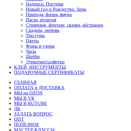
Надписи. Постеры
Новый год и Рождество. Зима
Природа, флора, фауна
Пасха, религия
Стимпанк, фэнтази, сказки, абстрации
Свадьба, любовь
Текстуры
Цветы
Фоны и узоры
Часы
Шебби
Этикетки/салфетки
КЛЕЙ, ИНСТРУМЕНТЫ
ПОДАРОЧНЫЕ СЕРТИФИКАТЫ
ГЛАВНАЯ
ОПЛАТА и ДОСТАВКА
МЫ на OZON
МЫ В VK
МЫ В RUTUBE
ЛК
ЗАДАТЬ ВОПРОС
ОПТ
ПОЛЕЗНОЕ
МАСТЕР-КЛАССЫ