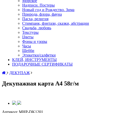
Морское
Надписи. Постеры
Новый год и Рождество. Зима
Природа, флора, фауна
Пасха, религия
Стимпанк, фэнтази, сказки, абстрации
Свадьба, любовь
Текстуры
Цветы
Фоны и узоры
Часы
Шебби
Этикетки/салфетки
КЛЕЙ, ИНСТРУМЕНТЫ
ПОДАРОЧНЫЕ СЕРТИФИКАТЫ
ДЕКУПАЖ
Декупажная карта А4 58г/м
Артикул:
MHP-DK1201