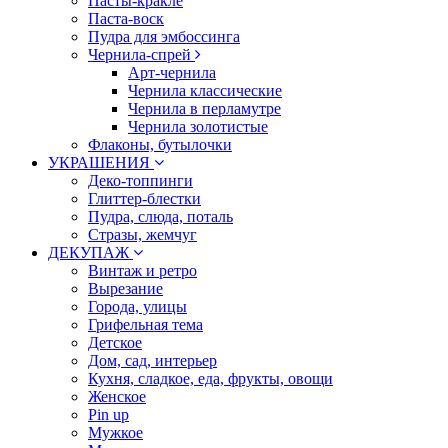
Пасты-кракле
Паста-воск
Пудра для эмбоссинга
Чернила-спрей
Арт-чернила
Чернила классические
Чернила в перламутре
Чернила золотистые
Флаконы, бутылочки
УКРАШЕНИЯ
Деко-топпинги
Глиттер-блестки
Пудра, слюда, поталь
Стразы, жемчуг
ДЕКУПАЖ
Винтаж и ретро
Вырезание
Города, улицы
Грифельная тема
Детское
Дом, сад, интерьер
Кухня, сладкое, еда, фрукты, овощи
Женское
Pin up
Мужкое