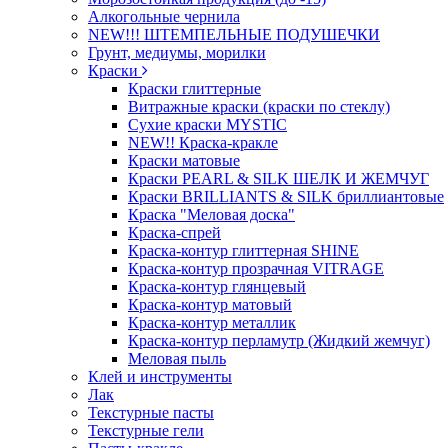
Алкогольные чернила
NEW!!! ШТЕМПЕЛЬНЫЕ ПОДУШЕЧКИ
Грунт, медиумы, морилки
Краски
Краски глиттерные
Витражные краски (краски по стеклу)
Сухие краски MYSTIC
NEW!! Краска-кракле
Краски матовые
Краски PEARL & SILK ШЕЛК И ЖЕМЧУГ
Краски BRILLIANTS & SILK бриллиантовые
Краска "Меловая доска"
Краска-спрей
Краска-контур глиттерная SHINE
Краска-контур прозрачная VITRAGE
Краска-контур глянцевый
Краска-контур матовый
Краска-контур металлик
Краска-контур перламутр (Жидкий жемчуг)
Меловая пыль
Клей и инструменты
Лак
Текстурные пасты
Текстурные гели