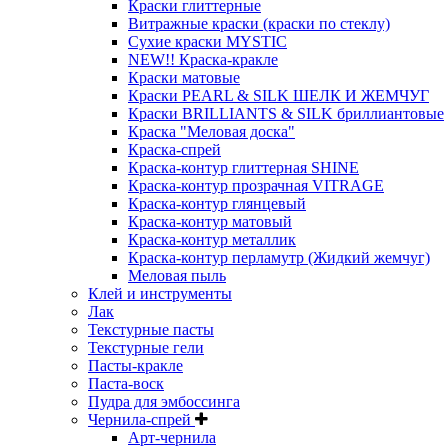
Краски глиттерные
Витражные краски (краски по стеклу)
Сухие краски MYSTIC
NEW!! Краска-кракле
Краски матовые
Краски PEARL & SILK ШЕЛК И ЖЕМЧУГ
Краски BRILLIANTS & SILK бриллиантовые
Краска "Меловая доска"
Краска-спрей
Краска-контур глиттерная SHINE
Краска-контур прозрачная VITRAGE
Краска-контур глянцевый
Краска-контур матовый
Краска-контур металлик
Краска-контур перламутр (Жидкий жемчуг)
Меловая пыль
Клей и инструменты
Лак
Текстурные пасты
Текстурные гели
Пасты-кракле
Паста-воск
Пудра для эмбоссинга
Чернила-спрей
Арт-чернила