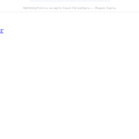
MyHobbyPoint.ru на карте Санкт‑Петербурга — Яндекс Карты
НГ
рава защищены.