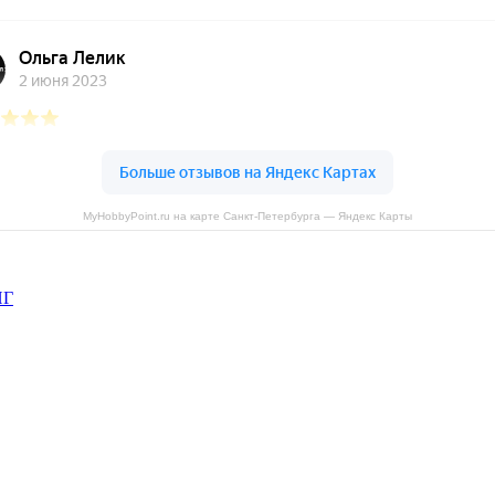
MyHobbyPoint.ru на карте Санкт‑Петербурга — Яндекс Карты
НГ
рава защищены.