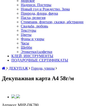
Морское
Надписи. Постеры
Новый год и Рождество. Зима
Природа, флора, фауна
Пасха, религия
Стимпанк, фэнтази, сказки, абстрации
Свадьба, любовь
Текстуры
Цветы
Фоны и узоры
Часы
Шебби
Этикетки/салфетки
КЛЕЙ, ИНСТРУМЕНТЫ
ПОДАРОЧНЫЕ СЕРТИФИКАТЫ
ДЕКУПАЖ
Города, улицы
Декупажная карта А4 58г/м
Артикул:
MHP-DK780