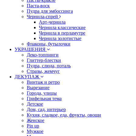
Пасты-кракле
Паста-воск
Пудра для эмбоссинга
Чернила-спрей
Арт-чернила
Чернила классические
Чернила в перламутре
Чернила золотистые
Флаконы, бутылочки
УКРАШЕНИЯ
Деко-топпинги
Глиттер-блестки
Пудра, слюда, поталь
Стразы, жемчуг
ДЕКУПАЖ
Винтаж и ретро
Вырезание
Города, улицы
Грифельная тема
Детское
Дом, сад, интерьер
Кухня, сладкое, еда, фрукты, овощи
Женское
Pin up
Мужкое