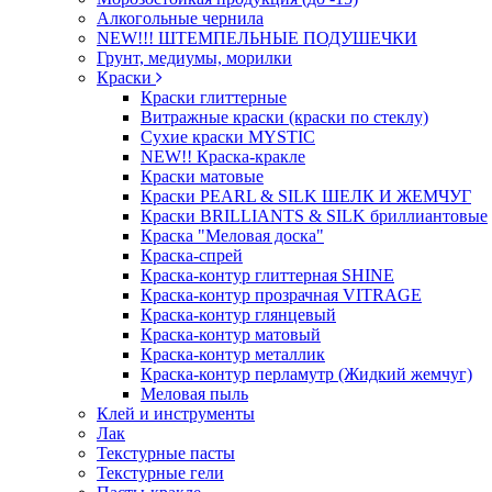
Алкогольные чернила
NEW!!! ШТЕМПЕЛЬНЫЕ ПОДУШЕЧКИ
Грунт, медиумы, морилки
Краски
Краски глиттерные
Витражные краски (краски по стеклу)
Сухие краски MYSTIC
NEW!! Краска-кракле
Краски матовые
Краски PEARL & SILK ШЕЛК И ЖЕМЧУГ
Краски BRILLIANTS & SILK бриллиантовые
Краска "Меловая доска"
Краска-спрей
Краска-контур глиттерная SHINE
Краска-контур прозрачная VITRAGE
Краска-контур глянцевый
Краска-контур матовый
Краска-контур металлик
Краска-контур перламутр (Жидкий жемчуг)
Меловая пыль
Клей и инструменты
Лак
Текстурные пасты
Текстурные гели