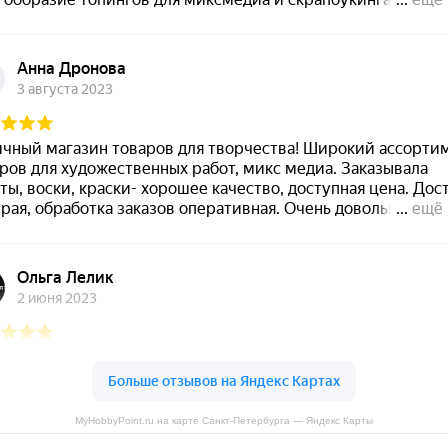
MyHobbyPoint.ru на карте Санкт‑Петербурга — Яндекс Карты