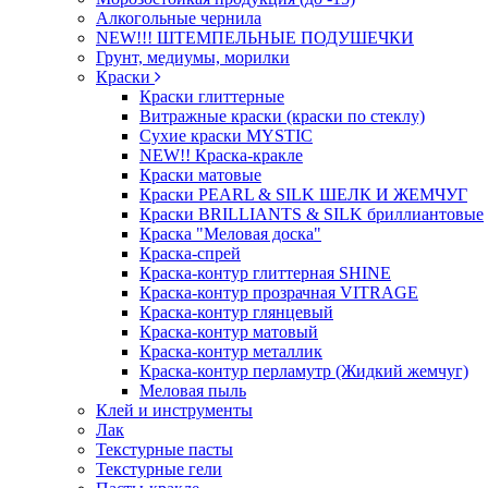
Алкогольные чернила
NEW!!! ШТЕМПЕЛЬНЫЕ ПОДУШЕЧКИ
Грунт, медиумы, морилки
Краски
Краски глиттерные
Витражные краски (краски по стеклу)
Сухие краски MYSTIC
NEW!! Краска-кракле
Краски матовые
Краски PEARL & SILK ШЕЛК И ЖЕМЧУГ
Краски BRILLIANTS & SILK бриллиантовые
Краска "Меловая доска"
Краска-спрей
Краска-контур глиттерная SHINE
Краска-контур прозрачная VITRAGE
Краска-контур глянцевый
Краска-контур матовый
Краска-контур металлик
Краска-контур перламутр (Жидкий жемчуг)
Меловая пыль
Клей и инструменты
Лак
Текстурные пасты
Текстурные гели