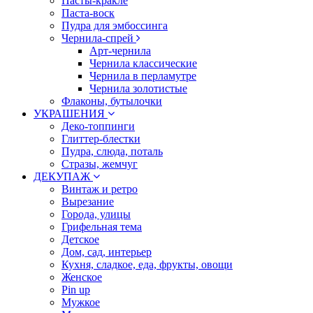
Пасты-кракле
Паста-воск
Пудра для эмбоссинга
Чернила-спрей
Арт-чернила
Чернила классические
Чернила в перламутре
Чернила золотистые
Флаконы, бутылочки
УКРАШЕНИЯ
Деко-топпинги
Глиттер-блестки
Пудра, слюда, поталь
Стразы, жемчуг
ДЕКУПАЖ
Винтаж и ретро
Вырезание
Города, улицы
Грифельная тема
Детское
Дом, сад, интерьер
Кухня, сладкое, еда, фрукты, овощи
Женское
Pin up
Мужкое