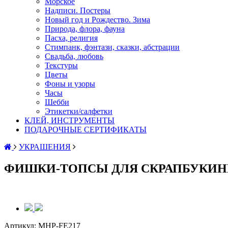
Морское
Надписи. Постеры
Новый год и Рождество. Зима
Природа, флора, фауна
Пасха, религия
Стимпанк, фэнтази, сказки, абстрации
Свадьба, любовь
Текстуры
Цветы
Фоны и узоры
Часы
Шебби
Этикетки/салфетки
КЛЕЙ, ИНСТРУМЕНТЫ
ПОДАРОЧНЫЕ СЕРТИФИКАТЫ
УКРАШЕНИЯ
ФИШКИ-ТОПСЫ ДЛЯ СКРАПБУКИН
Артикул:
MHP-FE217