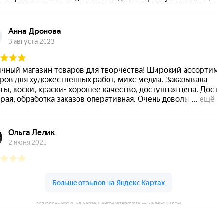
MyHobbyPoint.ru на карте Санкт‑Петербурга — Яндекс Карты