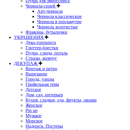
Пудра для эмбоссинга
Чернила-спрей
Арт-чернила
Чернила классические
Чернила в перламутре
Чернила золотистые
Флаконы, бутылочки
УКРАШЕНИЯ
Деко-топпинги
Глиттер-блестки
Пудра, слюда, поталь
Стразы, жемчуг
ДЕКУПАЖ
Винтаж и ретро
Вырезание
Города, улицы
Грифельная тема
Детское
Дом, сад, интерьер
Кухня, сладкое, еда, фрукты, овощи
Женское
Pin up
Мужкое
Морское
Надписи. Постеры