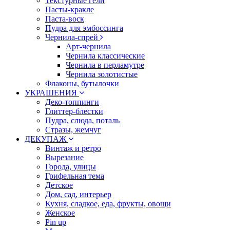
Текстурные гели
Пасты-кракле
Паста-воск
Пудра для эмбоссинга
Чернила-спрей
Арт-чернила
Чернила классические
Чернила в перламутре
Чернила золотистые
Флаконы, бутылочки
УКРАШЕНИЯ
Деко-топпинги
Глиттер-блестки
Пудра, слюда, поталь
Стразы, жемчуг
ДЕКУПАЖ
Винтаж и ретро
Вырезание
Города, улицы
Грифельная тема
Детское
Дом, сад, интерьер
Кухня, сладкое, еда, фрукты, овощи
Женское
Pin up