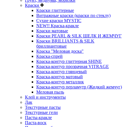
Грунт, медиумы, морилки
Краски
Краски глиттерные
Витражные краски (краски по стеклу)
Сухие краски MYSTIC
NEW!! Краска-кракле
Краски матовые
Краски PEARL & SILK ШЕЛК И ЖЕМЧУГ
Краски BRILLIANTS & SILK
бриллиантовые
Краска "Меловая доска"
Краска-спрей
Краска-контур глиттерная SHINE
Краска-контур прозрачная VITRAGE
Краска-контур глянцевый
Краска-контур матовый
Краска-контур металлик
Краска-контур перламутр (Жидкий жемчуг)
Меловая пыль
Клей и инструменты
Лак
Текстурные пасты
Текстурные гели
Пасты-кракле
Паста-воск