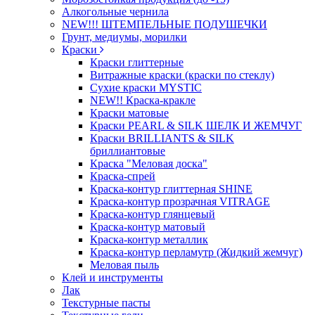
Алкогольные чернила
NEW!!! ШТЕМПЕЛЬНЫЕ ПОДУШЕЧКИ
Грунт, медиумы, морилки
Краски
Краски глиттерные
Витражные краски (краски по стеклу)
Сухие краски MYSTIC
NEW!! Краска-кракле
Краски матовые
Краски PEARL & SILK ШЕЛК И ЖЕМЧУГ
Краски BRILLIANTS & SILK
бриллиантовые
Краска "Меловая доска"
Краска-спрей
Краска-контур глиттерная SHINE
Краска-контур прозрачная VITRAGE
Краска-контур глянцевый
Краска-контур матовый
Краска-контур металлик
Краска-контур перламутр (Жидкий жемчуг)
Меловая пыль
Клей и инструменты
Лак
Текстурные пасты