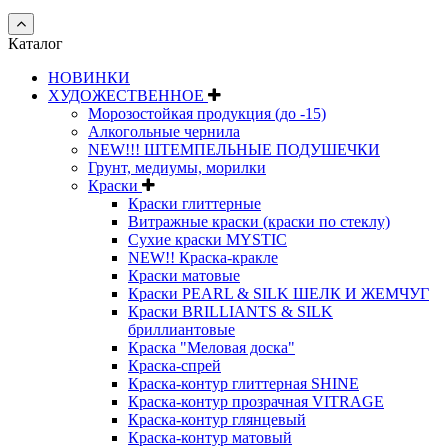
Каталог
НОВИНКИ
ХУДОЖЕСТВЕННОЕ
Морозостойкая продукция (до -15)
Алкогольные чернила
NEW!!! ШТЕМПЕЛЬНЫЕ ПОДУШЕЧКИ
Грунт, медиумы, морилки
Краски
Краски глиттерные
Витражные краски (краски по стеклу)
Сухие краски MYSTIC
NEW!! Краска-кракле
Краски матовые
Краски PEARL & SILK ШЕЛК И ЖЕМЧУГ
Краски BRILLIANTS & SILK
бриллиантовые
Краска "Меловая доска"
Краска-спрей
Краска-контур глиттерная SHINE
Краска-контур прозрачная VITRAGE
Краска-контур глянцевый
Краска-контур матовый