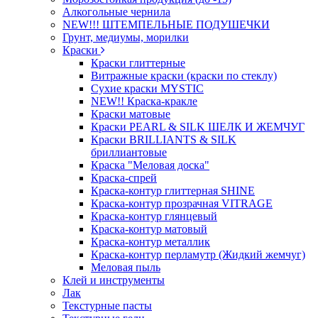
Алкогольные чернила
NEW!!! ШТЕМПЕЛЬНЫЕ ПОДУШЕЧКИ
Грунт, медиумы, морилки
Краски
Краски глиттерные
Витражные краски (краски по стеклу)
Сухие краски MYSTIC
NEW!! Краска-кракле
Краски матовые
Краски PEARL & SILK ШЕЛК И ЖЕМЧУГ
Краски BRILLIANTS & SILK
бриллиантовые
Краска "Меловая доска"
Краска-спрей
Краска-контур глиттерная SHINE
Краска-контур прозрачная VITRAGE
Краска-контур глянцевый
Краска-контур матовый
Краска-контур металлик
Краска-контур перламутр (Жидкий жемчуг)
Меловая пыль
Клей и инструменты
Лак
Текстурные пасты