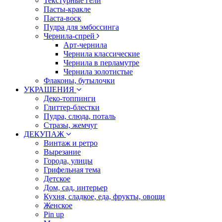
Текстурные гели
Пасты-кракле
Паста-воск
Пудра для эмбоссинга
Чернила-спрей
Арт-чернила
Чернила классические
Чернила в перламутре
Чернила золотистые
Флаконы, бутылочки
УКРАШЕНИЯ
Деко-топпинги
Глиттер-блестки
Пудра, слюда, поталь
Стразы, жемчуг
ДЕКУПАЖ
Винтаж и ретро
Вырезание
Города, улицы
Грифельная тема
Детское
Дом, сад, интерьер
Кухня, сладкое, еда, фрукты, овощи
Женское
Pin up