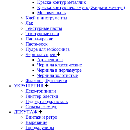
Краска-контур металлик
Краска-контур перламутр (Жидкий жемчуг)
Меловая пыль
Клей и инструменты
Лак
Текстурные пасты
Текстурные гели
Пасты-кракле
Паста-воск
Пудра для эмбоссинга
Чернила-спрей
Арт-чернила
Чернила классические
Чернила в перламутре
Чернила золотистые
Флаконы, бутылочки
УКРАШЕНИЯ
Деко-топпинги
Глиттер-блестки
Пудра, слюда, поталь
Стразы, жемчуг
ДЕКУПАЖ
Винтаж и ретро
Вырезание
Города, улицы