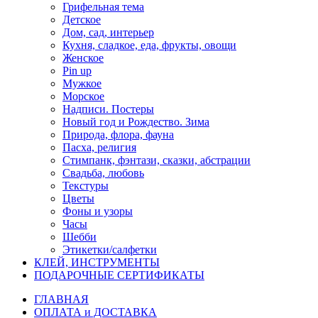
Грифельная тема
Детское
Дом, сад, интерьер
Кухня, сладкое, еда, фрукты, овощи
Женское
Pin up
Мужкое
Морское
Надписи. Постеры
Новый год и Рождество. Зима
Природа, флора, фауна
Пасха, религия
Стимпанк, фэнтази, сказки, абстрации
Свадьба, любовь
Текстуры
Цветы
Фоны и узоры
Часы
Шебби
Этикетки/салфетки
КЛЕЙ, ИНСТРУМЕНТЫ
ПОДАРОЧНЫЕ СЕРТИФИКАТЫ
ГЛАВНАЯ
ОПЛАТА и ДОСТАВКА