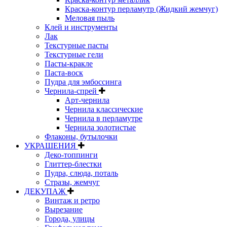
Краска-контур перламутр (Жидкий жемчуг)
Меловая пыль
Клей и инструменты
Лак
Текстурные пасты
Текстурные гели
Пасты-кракле
Паста-воск
Пудра для эмбоссинга
Чернила-спрей
Арт-чернила
Чернила классические
Чернила в перламутре
Чернила золотистые
Флаконы, бутылочки
УКРАШЕНИЯ
Деко-топпинги
Глиттер-блестки
Пудра, слюда, поталь
Стразы, жемчуг
ДЕКУПАЖ
Винтаж и ретро
Вырезание
Города, улицы