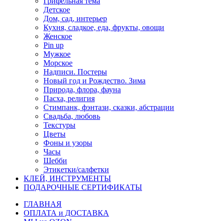
Грифельная тема
Детское
Дом, сад, интерьер
Кухня, сладкое, еда, фрукты, овощи
Женское
Pin up
Мужкое
Морское
Надписи. Постеры
Новый год и Рождество. Зима
Природа, флора, фауна
Пасха, религия
Стимпанк, фэнтази, сказки, абстрации
Свадьба, любовь
Текстуры
Цветы
Фоны и узоры
Часы
Шебби
Этикетки/салфетки
КЛЕЙ, ИНСТРУМЕНТЫ
ПОДАРОЧНЫЕ СЕРТИФИКАТЫ
ГЛАВНАЯ
ОПЛАТА и ДОСТАВКА