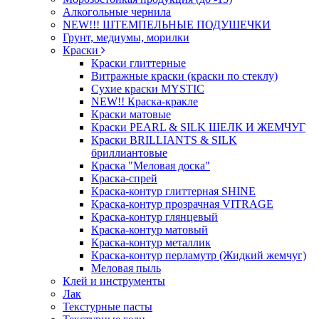
Алкогольные чернила
NEW!!! ШТЕМПЕЛЬНЫЕ ПОДУШЕЧКИ
Грунт, медиумы, морилки
Краски
Краски глиттерные
Витражные краски (краски по стеклу)
Сухие краски MYSTIC
NEW!! Краска-кракле
Краски матовые
Краски PEARL & SILK ШЕЛК И ЖЕМЧУГ
Краски BRILLIANTS & SILK
бриллиантовые
Краска "Меловая доска"
Краска-спрей
Краска-контур глиттерная SHINE
Краска-контур прозрачная VITRAGE
Краска-контур глянцевый
Краска-контур матовый
Краска-контур металлик
Краска-контур перламутр (Жидкий жемчуг)
Меловая пыль
Клей и инструменты
Лак
Текстурные пасты