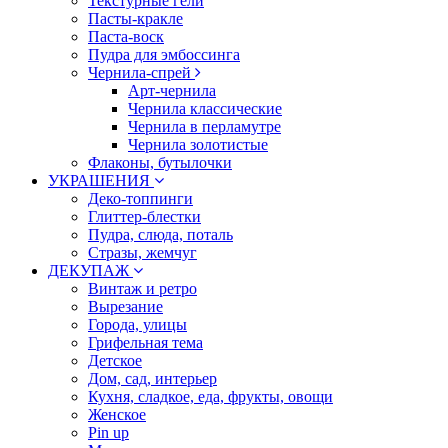
Текстурные гели
Пасты-кракле
Паста-воск
Пудра для эмбоссинга
Чернила-спрей
Арт-чернила
Чернила классические
Чернила в перламутре
Чернила золотистые
Флаконы, бутылочки
УКРАШЕНИЯ
Деко-топпинги
Глиттер-блестки
Пудра, слюда, поталь
Стразы, жемчуг
ДЕКУПАЖ
Винтаж и ретро
Вырезание
Города, улицы
Грифельная тема
Детское
Дом, сад, интерьер
Кухня, сладкое, еда, фрукты, овощи
Женское
Pin up