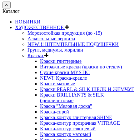
Каталог
НОВИНКИ
ХУДОЖЕСТВЕННОЕ
Морозостойкая продукция (до -15)
Алкогольные чернила
NEW!!! ШТЕМПЕЛЬНЫЕ ПОДУШЕЧКИ
Грунт, медиумы, морилки
Краски
Краски глиттерные
Витражные краски (краски по стеклу)
Сухие краски MYSTIC
NEW!! Краска-кракле
Краски матовые
Краски PEARL & SILK ШЕЛК И ЖЕМЧУГ
Краски BRILLIANTS & SILK
бриллиантовые
Краска "Меловая доска"
Краска-спрей
Краска-контур глиттерная SHINE
Краска-контур прозрачная VITRAGE
Краска-контур глянцевый
Краска-контур матовый
Краска-контур металлик