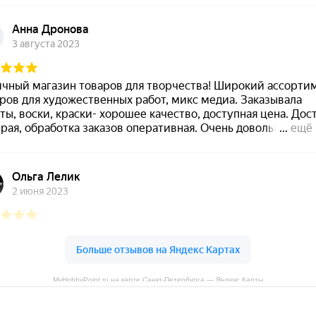
MyHobbyPoint.ru на карте Санкт‑Петербурга — Яндекс Карты