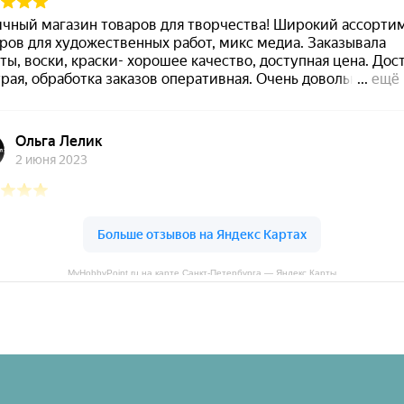
MyHobbyPoint.ru на карте Санкт‑Петербурга — Яндекс Карты