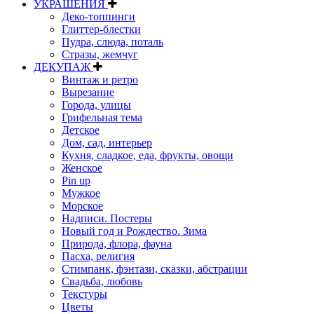
УКРАШЕНИЯ
Деко-топпинги
Глиттер-блестки
Пудра, слюда, поталь
Стразы, жемчуг
ДЕКУПАЖ
Винтаж и ретро
Вырезание
Города, улицы
Грифельная тема
Детское
Дом, сад, интерьер
Кухня, сладкое, еда, фрукты, овощи
Женское
Pin up
Мужкое
Морское
Надписи. Постеры
Новый год и Рождество. Зима
Природа, флора, фауна
Пасха, религия
Стимпанк, фэнтази, сказки, абстрации
Свадьба, любовь
Текстуры
Цветы