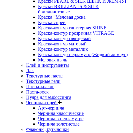
Краски PEARL & SILK ШЕЛК И ЖЕМЧУГ
Краски BRILLIANTS & SILK
бриллиантовые
Краска "Меловая доска"
Краска-спрей
Краска-контур глиттерная SHINE
Краска-контур прозрачная VITRAGE
Краска-контур глянцевый
Краска-контур матовый
Краска-контур металлик
Краска-контур перламутр (Жидкий жемчуг)
Меловая пыль
Клей и инструменты
Лак
Текстурные пасты
Текстурные гели
Пасты-кракле
Паста-воск
Пудра для эмбоссинга
Чернила-спрей
Арт-чернила
Чернила классические
Чернила в перламутре
Чернила золотистые
Флаконы, бутылочки