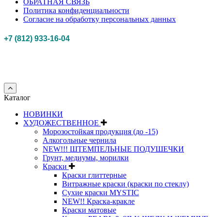
ОБРАТНАЯ СВЯЗЬ
Политика конфиденциальности
Согласие на обработку персональных данных
+7 (812) 933-16-04
Российская федерация, г. Санкт-петербург Myhobbypoint.ru
© 2011-2025.
Все
права защищены.
Каталог
НОВИНКИ
ХУДОЖЕСТВЕННОЕ
Морозостойкая продукция (до -15)
Алкогольные чернила
NEW!!! ШТЕМПЕЛЬНЫЕ ПОДУШЕЧКИ
Грунт, медиумы, морилки
Краски
Краски глиттерные
Витражные краски (краски по стеклу)
Сухие краски MYSTIC
NEW!! Краска-кракле
Краски матовые