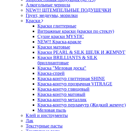
Алкогольные чернила
NEW!!! ШТЕМПЕЛЬНЫЕ ПОДУШЕЧКИ
Грунт, медиумы, морилки
Краски
Краски глиттерные
Витражные краски (краски по стеклу)
Сухие краски MYSTIC
NEW!! Краска-кракле
Краски матовые
Краски PEARL & SILK ШЕЛК И ЖЕМЧУГ
Краски BRILLIANTS & SILK
бриллиантовые
Краска "Меловая доска"
Краска-спрей
Краска-контур глиттерная SHINE
Краска-контур прозрачная VITRAGE
Краска-контур глянцевый
Краска-контур матовый
Краска-контур металлик
Краска-контур перламутр (Жидкий жемчуг)
Меловая пыль
Клей и инструменты
Лак
Текстурные пасты