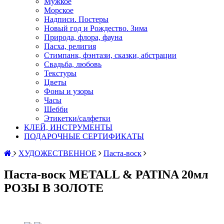
Мужкое
Морское
Надписи. Постеры
Новый год и Рождество. Зима
Природа, флора, фауна
Пасха, религия
Стимпанк, фэнтази, сказки, абстрации
Свадьба, любовь
Текстуры
Цветы
Фоны и узоры
Часы
Шебби
Этикетки/салфетки
КЛЕЙ, ИНСТРУМЕНТЫ
ПОДАРОЧНЫЕ СЕРТИФИКАТЫ
ХУДОЖЕСТВЕННОЕ
Паста-воск
Паста-воск METALL & PATINA 20мл
РОЗЫ В ЗОЛОТЕ