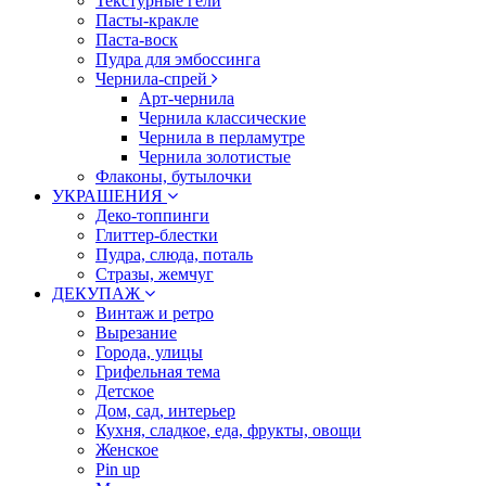
Текстурные гели
Пасты-кракле
Паста-воск
Пудра для эмбоссинга
Чернила-спрей
Арт-чернила
Чернила классические
Чернила в перламутре
Чернила золотистые
Флаконы, бутылочки
УКРАШЕНИЯ
Деко-топпинги
Глиттер-блестки
Пудра, слюда, поталь
Стразы, жемчуг
ДЕКУПАЖ
Винтаж и ретро
Вырезание
Города, улицы
Грифельная тема
Детское
Дом, сад, интерьер
Кухня, сладкое, еда, фрукты, овощи
Женское
Pin up