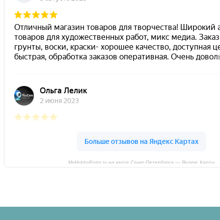
MyHobbyPoint.ru на карте Санкт‑Петербурга — Яндекс Карты