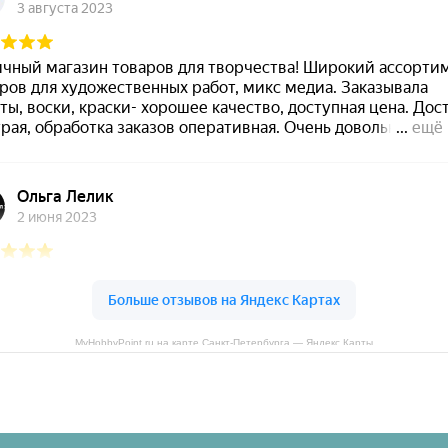
MyHobbyPoint.ru на карте Санкт‑Петербурга — Яндекс Карты