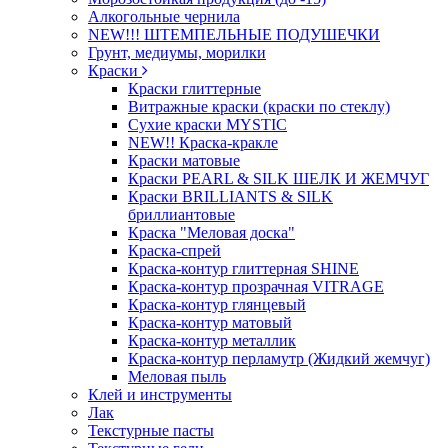
Алкогольные чернила
NEW!!! ШТЕМПЕЛЬНЫЕ ПОДУШЕЧКИ
Грунт, медиумы, морилки
Краски
Краски глиттерные
Витражные краски (краски по стеклу)
Сухие краски MYSTIC
NEW!! Краска-кракле
Краски матовые
Краски PEARL & SILK ШЕЛК И ЖЕМЧУГ
Краски BRILLIANTS & SILK
бриллиантовые
Краска "Меловая доска"
Краска-спрей
Краска-контур глиттерная SHINE
Краска-контур прозрачная VITRAGE
Краска-контур глянцевый
Краска-контур матовый
Краска-контур металлик
Краска-контур перламутр (Жидкий жемчуг)
Меловая пыль
Клей и инструменты
Лак
Текстурные пасты