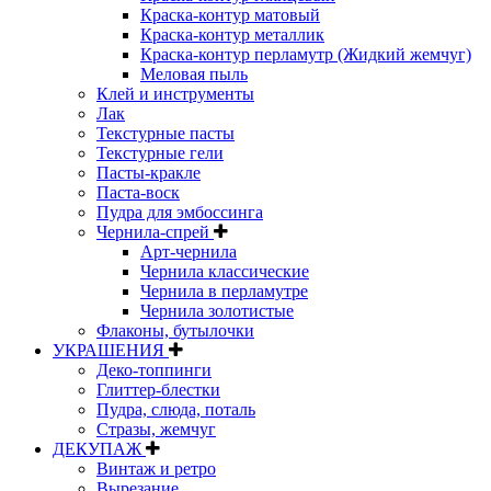
Краска-контур матовый
Краска-контур металлик
Краска-контур перламутр (Жидкий жемчуг)
Меловая пыль
Клей и инструменты
Лак
Текстурные пасты
Текстурные гели
Пасты-кракле
Паста-воск
Пудра для эмбоссинга
Чернила-спрей
Арт-чернила
Чернила классические
Чернила в перламутре
Чернила золотистые
Флаконы, бутылочки
УКРАШЕНИЯ
Деко-топпинги
Глиттер-блестки
Пудра, слюда, поталь
Стразы, жемчуг
ДЕКУПАЖ
Винтаж и ретро
Вырезание