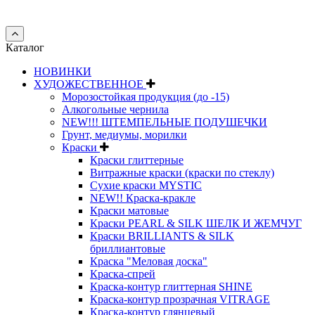
права защищены.
Каталог
НОВИНКИ
ХУДОЖЕСТВЕННОЕ
Морозостойкая продукция (до -15)
Алкогольные чернила
NEW!!! ШТЕМПЕЛЬНЫЕ ПОДУШЕЧКИ
Грунт, медиумы, морилки
Краски
Краски глиттерные
Витражные краски (краски по стеклу)
Сухие краски MYSTIC
NEW!! Краска-кракле
Краски матовые
Краски PEARL & SILK ШЕЛК И ЖЕМЧУГ
Краски BRILLIANTS & SILK
бриллиантовые
Краска "Меловая доска"
Краска-спрей
Краска-контур глиттерная SHINE
Краска-контур прозрачная VITRAGE
Краска-контур глянцевый