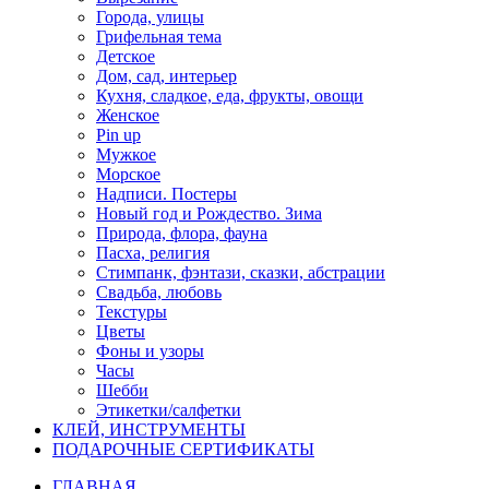
Города, улицы
Грифельная тема
Детское
Дом, сад, интерьер
Кухня, сладкое, еда, фрукты, овощи
Женское
Pin up
Мужкое
Морское
Надписи. Постеры
Новый год и Рождество. Зима
Природа, флора, фауна
Пасха, религия
Стимпанк, фэнтази, сказки, абстрации
Свадьба, любовь
Текстуры
Цветы
Фоны и узоры
Часы
Шебби
Этикетки/салфетки
КЛЕЙ, ИНСТРУМЕНТЫ
ПОДАРОЧНЫЕ СЕРТИФИКАТЫ
ГЛАВНАЯ