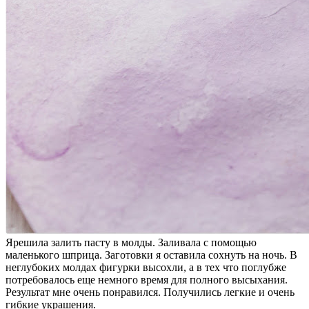
Ярешила залить пасту в молды. Заливала с помощью
маленького шприца. Заготовки я оставила сохнуть на ночь. В
неглубоких молдах фигурки высохли, а в тех что поглубже
потребовалось еще немного время для полного высыхания.
Результат мне очень понравился. Получились легкие и очень
гибкие украшения.