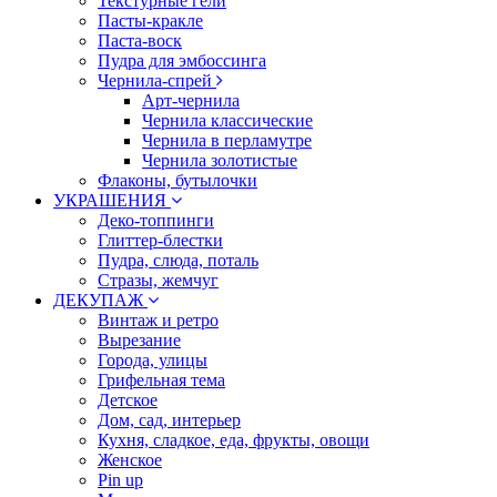
Текстурные гели
Пасты-кракле
Паста-воск
Пудра для эмбоссинга
Чернила-спрей
Арт-чернила
Чернила классические
Чернила в перламутре
Чернила золотистые
Флаконы, бутылочки
УКРАШЕНИЯ
Деко-топпинги
Глиттер-блестки
Пудра, слюда, поталь
Стразы, жемчуг
ДЕКУПАЖ
Винтаж и ретро
Вырезание
Города, улицы
Грифельная тема
Детское
Дом, сад, интерьер
Кухня, сладкое, еда, фрукты, овощи
Женское
Pin up