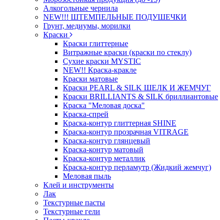
Алкогольные чернила
NEW!!! ШТЕМПЕЛЬНЫЕ ПОДУШЕЧКИ
Грунт, медиумы, морилки
Краски
Краски глиттерные
Витражные краски (краски по стеклу)
Сухие краски MYSTIC
NEW!! Краска-кракле
Краски матовые
Краски PEARL & SILK ШЕЛК И ЖЕМЧУГ
Краски BRILLIANTS & SILK бриллиантовые
Краска "Меловая доска"
Краска-спрей
Краска-контур глиттерная SHINE
Краска-контур прозрачная VITRAGE
Краска-контур глянцевый
Краска-контур матовый
Краска-контур металлик
Краска-контур перламутр (Жидкий жемчуг)
Меловая пыль
Клей и инструменты
Лак
Текстурные пасты
Текстурные гели