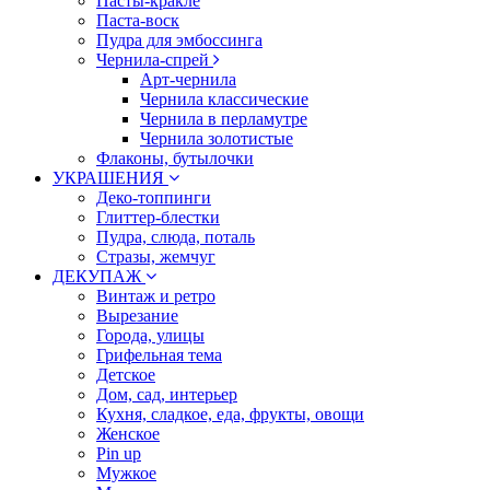
Пасты-кракле
Паста-воск
Пудра для эмбоссинга
Чернила-спрей
Арт-чернила
Чернила классические
Чернила в перламутре
Чернила золотистые
Флаконы, бутылочки
УКРАШЕНИЯ
Деко-топпинги
Глиттер-блестки
Пудра, слюда, поталь
Стразы, жемчуг
ДЕКУПАЖ
Винтаж и ретро
Вырезание
Города, улицы
Грифельная тема
Детское
Дом, сад, интерьер
Кухня, сладкое, еда, фрукты, овощи
Женское
Pin up
Мужкое