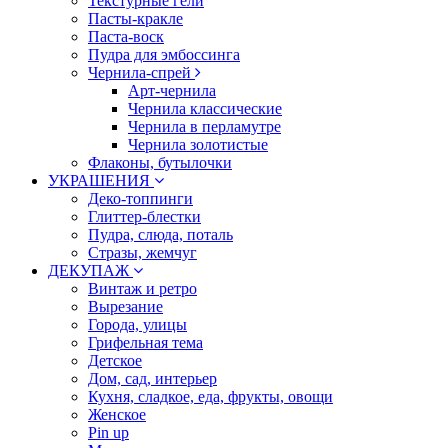
Текстурные гели
Пасты-кракле
Паста-воск
Пудра для эмбоссинга
Чернила-спрей
Арт-чернила
Чернила классические
Чернила в перламутре
Чернила золотистые
Флаконы, бутылочки
УКРАШЕНИЯ
Деко-топпинги
Глиттер-блестки
Пудра, слюда, поталь
Стразы, жемчуг
ДЕКУПАЖ
Винтаж и ретро
Вырезание
Города, улицы
Грифельная тема
Детское
Дом, сад, интерьер
Кухня, сладкое, еда, фрукты, овощи
Женское
Pin up