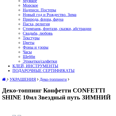
Мужкое
Морское
Надписи. Постеры
Новый год и Рождество. Зима
Природа, флора, фауна
Пасха, религия
Стимпанк, фэнтази, сказки, абстрации
Свадьба, любовь
Текстуры
Цветы
Фоны и узоры
Часы
Шебби
Этикетки/салфетки
КЛЕЙ, ИНСТРУМЕНТЫ
ПОДАРОЧНЫЕ СЕРТИФИКАТЫ
УКРАШЕНИЯ
Деко-топпинги
Деко-топпинг Конфетти CONFETTI
SHINE 10мл Звездный путь ЗИМНИЙ