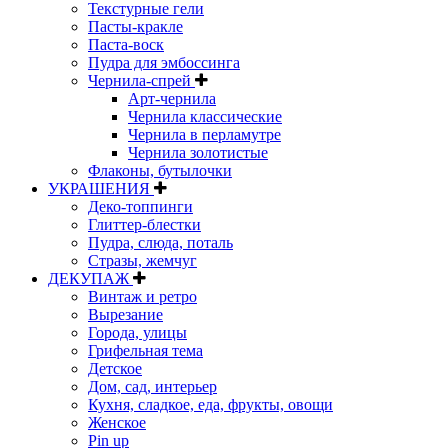
Текстурные гели
Пасты-кракле
Паста-воск
Пудра для эмбоссинга
Чернила-спрей
Арт-чернила
Чернила классические
Чернила в перламутре
Чернила золотистые
Флаконы, бутылочки
УКРАШЕНИЯ
Деко-топпинги
Глиттер-блестки
Пудра, слюда, поталь
Стразы, жемчуг
ДЕКУПАЖ
Винтаж и ретро
Вырезание
Города, улицы
Грифельная тема
Детское
Дом, сад, интерьер
Кухня, сладкое, еда, фрукты, овощи
Женское
Pin up