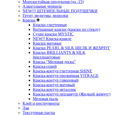
Морозостойкая продукция (до -15)
Алкогольные чернила
NEW!!! ШТЕМПЕЛЬНЫЕ ПОДУШЕЧКИ
Грунт, медиумы, морилки
Краски
Краски глиттерные
Витражные краски (краски по стеклу)
Сухие краски MYSTIC
NEW!! Краска-кракле
Краски матовые
Краски PEARL & SILK ШЕЛК И ЖЕМЧУГ
Краски BRILLIANTS & SILK
бриллиантовые
Краска "Меловая доска"
Краска-спрей
Краска-контур глиттерная SHINE
Краска-контур прозрачная VITRAGE
Краска-контур глянцевый
Краска-контур матовый
Краска-контур металлик
Краска-контур перламутр (Жидкий жемчуг)
Меловая пыль
Клей и инструменты
Лак
Текстурные пасты