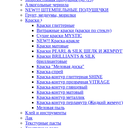
Алкогольные чернила
NEW!!! ШТЕМПЕЛЬНЫЕ ПОДУШЕЧКИ
Грунт, медиумы, морилки
Краски
Краски глиттерные
Витражные краски (краски по стеклу)
Сухие краски MYSTIC
NEW!! Краска-кракле
Краски матовые
Краски PEARL & SILK ШЕЛК И ЖЕМЧУГ
Краски BRILLIANTS & SILK
бриллиантовые
Краска "Меловая доска"
Краска-спрей
Краска-контур глиттерная SHINE
Краска-контур прозрачная VITRAGE
Краска-контур глянцевый
Краска-контур матовый
Краска-контур металлик
Краска-контур перламутр (Жидкий жемчуг)
Меловая пыль
Клей и инструменты
Лак
Текстурные пасты