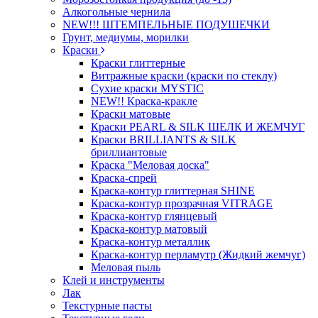
Алкогольные чернила
NEW!!! ШТЕМПЕЛЬНЫЕ ПОДУШЕЧКИ
Грунт, медиумы, морилки
Краски
Краски глиттерные
Витражные краски (краски по стеклу)
Сухие краски MYSTIC
NEW!! Краска-кракле
Краски матовые
Краски PEARL & SILK ШЕЛК И ЖЕМЧУГ
Краски BRILLIANTS & SILK
бриллиантовые
Краска "Меловая доска"
Краска-спрей
Краска-контур глиттерная SHINE
Краска-контур прозрачная VITRAGE
Краска-контур глянцевый
Краска-контур матовый
Краска-контур металлик
Краска-контур перламутр (Жидкий жемчуг)
Меловая пыль
Клей и инструменты
Лак
Текстурные пасты