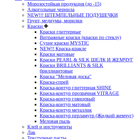
Морозостойкая продукция (до -15)
Алкогольные чернила
NEW!!! ШТЕМПЕЛЬНЫЕ ПОДУШЕЧКИ
Грунт, медиумы, морилки
Краски
Краски глиттерные
Витражные краски (краски по стеклу)
Сухие краски MYSTIC
NEW!! Краска-кракле
Краски матовые
Краски PEARL & SILK ШЕЛК И ЖЕМЧУГ
Краски BRILLIANTS & SILK
бриллиантовые
Краска "Меловая доска"
Краска-спрей
Краска-контур глиттерная SHINE
Краска-контур прозрачная VITRAGE
Краска-контур глянцевый
Краска-контур матовый
Краска-контур металлик
Краска-контур перламутр (Жидкий жемчуг)
Меловая пыль
Клей и инструменты
Лак
Текстурные пасты