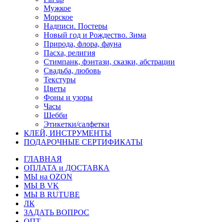
Мужкое
Морское
Надписи. Постеры
Новый год и Рождество. Зима
Природа, флора, фауна
Пасха, религия
Стимпанк, фэнтази, сказки, абстрации
Свадьба, любовь
Текстуры
Цветы
Фоны и узоры
Часы
Шебби
Этикетки/салфетки
КЛЕЙ, ИНСТРУМЕНТЫ
ПОДАРОЧНЫЕ СЕРТИФИКАТЫ
ГЛАВНАЯ
ОПЛАТА и ДОСТАВКА
МЫ на OZON
МЫ В VK
МЫ В RUTUBE
ЛК
ЗАДАТЬ ВОПРОС
ОПТ