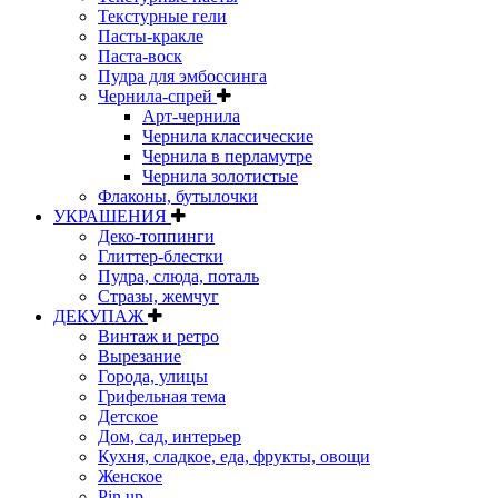
Текстурные гели
Пасты-кракле
Паста-воск
Пудра для эмбоссинга
Чернила-спрей
Арт-чернила
Чернила классические
Чернила в перламутре
Чернила золотистые
Флаконы, бутылочки
УКРАШЕНИЯ
Деко-топпинги
Глиттер-блестки
Пудра, слюда, поталь
Стразы, жемчуг
ДЕКУПАЖ
Винтаж и ретро
Вырезание
Города, улицы
Грифельная тема
Детское
Дом, сад, интерьер
Кухня, сладкое, еда, фрукты, овощи
Женское
Pin up