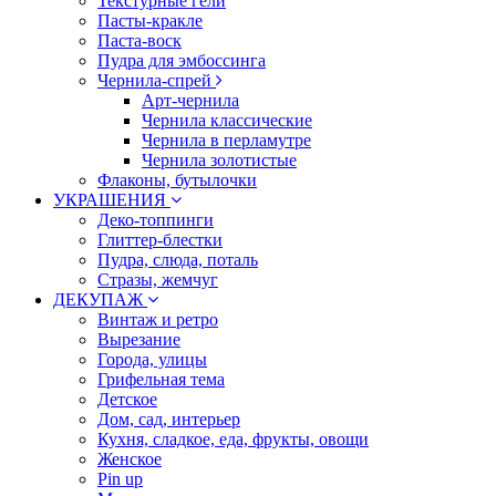
Текстурные гели
Пасты-кракле
Паста-воск
Пудра для эмбоссинга
Чернила-спрей
Арт-чернила
Чернила классические
Чернила в перламутре
Чернила золотистые
Флаконы, бутылочки
УКРАШЕНИЯ
Деко-топпинги
Глиттер-блестки
Пудра, слюда, поталь
Стразы, жемчуг
ДЕКУПАЖ
Винтаж и ретро
Вырезание
Города, улицы
Грифельная тема
Детское
Дом, сад, интерьер
Кухня, сладкое, еда, фрукты, овощи
Женское
Pin up