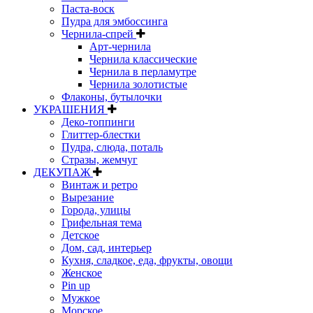
Паста-воск
Пудра для эмбоссинга
Чернила-спрей
Арт-чернила
Чернила классические
Чернила в перламутре
Чернила золотистые
Флаконы, бутылочки
УКРАШЕНИЯ
Деко-топпинги
Глиттер-блестки
Пудра, слюда, поталь
Стразы, жемчуг
ДЕКУПАЖ
Винтаж и ретро
Вырезание
Города, улицы
Грифельная тема
Детское
Дом, сад, интерьер
Кухня, сладкое, еда, фрукты, овощи
Женское
Pin up
Мужкое
Морское