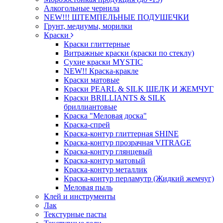
Алкогольные чернила
NEW!!! ШТЕМПЕЛЬНЫЕ ПОДУШЕЧКИ
Грунт, медиумы, морилки
Краски
Краски глиттерные
Витражные краски (краски по стеклу)
Сухие краски MYSTIC
NEW!! Краска-кракле
Краски матовые
Краски PEARL & SILK ШЕЛК И ЖЕМЧУГ
Краски BRILLIANTS & SILK
бриллиантовые
Краска "Меловая доска"
Краска-спрей
Краска-контур глиттерная SHINE
Краска-контур прозрачная VITRAGE
Краска-контур глянцевый
Краска-контур матовый
Краска-контур металлик
Краска-контур перламутр (Жидкий жемчуг)
Меловая пыль
Клей и инструменты
Лак
Текстурные пасты