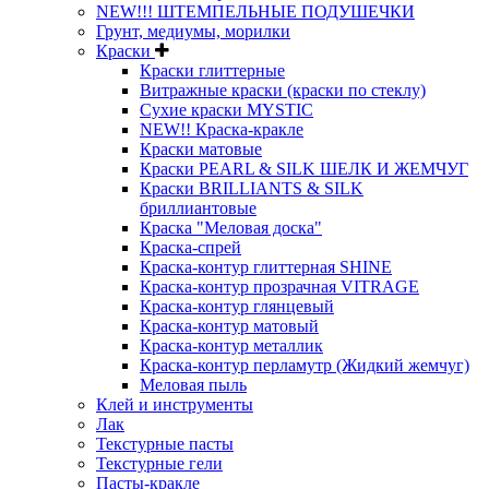
NEW!!! ШТЕМПЕЛЬНЫЕ ПОДУШЕЧКИ
Грунт, медиумы, морилки
Краски
Краски глиттерные
Витражные краски (краски по стеклу)
Сухие краски MYSTIC
NEW!! Краска-кракле
Краски матовые
Краски PEARL & SILK ШЕЛК И ЖЕМЧУГ
Краски BRILLIANTS & SILK
бриллиантовые
Краска "Меловая доска"
Краска-спрей
Краска-контур глиттерная SHINE
Краска-контур прозрачная VITRAGE
Краска-контур глянцевый
Краска-контур матовый
Краска-контур металлик
Краска-контур перламутр (Жидкий жемчуг)
Меловая пыль
Клей и инструменты
Лак
Текстурные пасты
Текстурные гели
Пасты-кракле