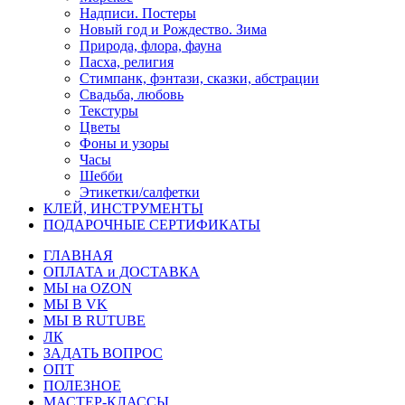
Надписи. Постеры
Новый год и Рождество. Зима
Природа, флора, фауна
Пасха, религия
Стимпанк, фэнтази, сказки, абстрации
Свадьба, любовь
Текстуры
Цветы
Фоны и узоры
Часы
Шебби
Этикетки/салфетки
КЛЕЙ, ИНСТРУМЕНТЫ
ПОДАРОЧНЫЕ СЕРТИФИКАТЫ
ГЛАВНАЯ
ОПЛАТА и ДОСТАВКА
МЫ на OZON
МЫ В VK
МЫ В RUTUBE
ЛК
ЗАДАТЬ ВОПРОС
ОПТ
ПОЛЕЗНОЕ
МАСТЕР-КЛАССЫ