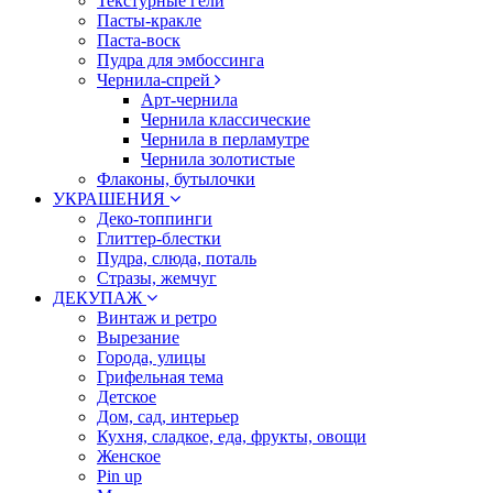
Текстурные гели
Пасты-кракле
Паста-воск
Пудра для эмбоссинга
Чернила-спрей
Арт-чернила
Чернила классические
Чернила в перламутре
Чернила золотистые
Флаконы, бутылочки
УКРАШЕНИЯ
Деко-топпинги
Глиттер-блестки
Пудра, слюда, поталь
Стразы, жемчуг
ДЕКУПАЖ
Винтаж и ретро
Вырезание
Города, улицы
Грифельная тема
Детское
Дом, сад, интерьер
Кухня, сладкое, еда, фрукты, овощи
Женское
Pin up