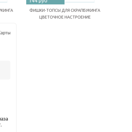
144 руб
144 ру
УКИНГА
ФИШКИ-ТОПСЫ ДЛЯ СКРАПБУКИНГА
ФИШКИ-Т
ЦВЕТОЧНОЕ НАСТРОЕНИЕ