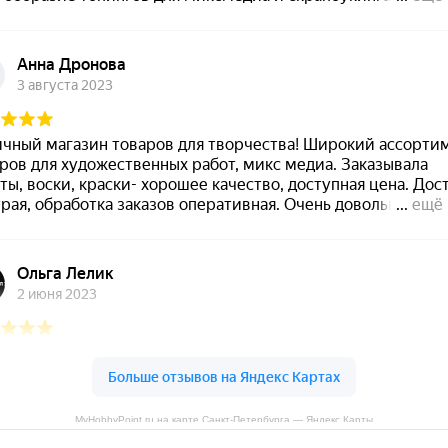
MyHobbyPoint.ru на карте Санкт‑Петербурга — Яндекс Карты