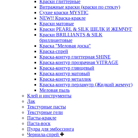
Краски глиттерные
Витражные краски (краски по стеклу)
Сухие краски MYSTIC
NEW!! Краска-кракле
Краски матовые
Краски PEARL & SILK ШЕЛК И ЖЕМЧУГ
Краски BRILLIANTS & SILK
бриллиантовые
Краска "Меловая доска"
Краска-спрей
Краска-контур глиттерная SHINE
Краска-контур прозрачная VITRAGE
Краска-контур глянцевый
Краска-контур матовый
Краска-контур металлик
Краска-контур перламутр (Жидкий жемчуг)
Меловая пыль
Клей и инструменты
Лак
Текстурные пасты
Текстурные гели
Пасты-кракле
Паста-воск
Пудра для эмбоссинга
Чернила-спрей