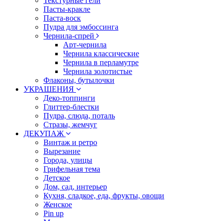
Текстурные гели
Пасты-кракле
Паста-воск
Пудра для эмбоссинга
Чернила-спрей
Арт-чернила
Чернила классические
Чернила в перламутре
Чернила золотистые
Флаконы, бутылочки
УКРАШЕНИЯ
Деко-топпинги
Глиттер-блестки
Пудра, слюда, поталь
Стразы, жемчуг
ДЕКУПАЖ
Винтаж и ретро
Вырезание
Города, улицы
Грифельная тема
Детское
Дом, сад, интерьер
Кухня, сладкое, еда, фрукты, овощи
Женское
Pin up