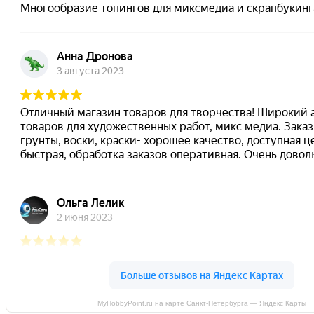
MyHobbyPoint.ru на карте Санкт‑Петербурга — Яндекс Карты