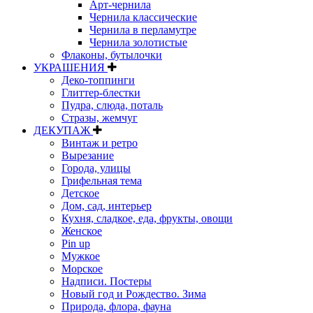
Арт-чернила
Чернила классические
Чернила в перламутре
Чернила золотистые
Флаконы, бутылочки
УКРАШЕНИЯ
Деко-топпинги
Глиттер-блестки
Пудра, слюда, поталь
Стразы, жемчуг
ДЕКУПАЖ
Винтаж и ретро
Вырезание
Города, улицы
Грифельная тема
Детское
Дом, сад, интерьер
Кухня, сладкое, еда, фрукты, овощи
Женское
Pin up
Мужкое
Морское
Надписи. Постеры
Новый год и Рождество. Зима
Природа, флора, фауна