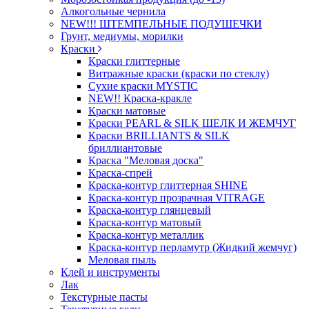
Алкогольные чернила
NEW!!! ШТЕМПЕЛЬНЫЕ ПОДУШЕЧКИ
Грунт, медиумы, морилки
Краски
Краски глиттерные
Витражные краски (краски по стеклу)
Сухие краски MYSTIC
NEW!! Краска-кракле
Краски матовые
Краски PEARL & SILK ШЕЛК И ЖЕМЧУГ
Краски BRILLIANTS & SILK
бриллиантовые
Краска "Меловая доска"
Краска-спрей
Краска-контур глиттерная SHINE
Краска-контур прозрачная VITRAGE
Краска-контур глянцевый
Краска-контур матовый
Краска-контур металлик
Краска-контур перламутр (Жидкий жемчуг)
Меловая пыль
Клей и инструменты
Лак
Текстурные пасты