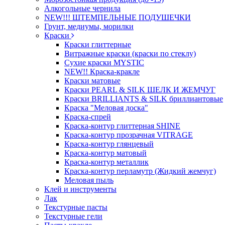
Алкогольные чернила
NEW!!! ШТЕМПЕЛЬНЫЕ ПОДУШЕЧКИ
Грунт, медиумы, морилки
Краски
Краски глиттерные
Витражные краски (краски по стеклу)
Сухие краски MYSTIC
NEW!! Краска-кракле
Краски матовые
Краски PEARL & SILK ШЕЛК И ЖЕМЧУГ
Краски BRILLIANTS & SILK бриллиантовые
Краска "Меловая доска"
Краска-спрей
Краска-контур глиттерная SHINE
Краска-контур прозрачная VITRAGE
Краска-контур глянцевый
Краска-контур матовый
Краска-контур металлик
Краска-контур перламутр (Жидкий жемчуг)
Меловая пыль
Клей и инструменты
Лак
Текстурные пасты
Текстурные гели