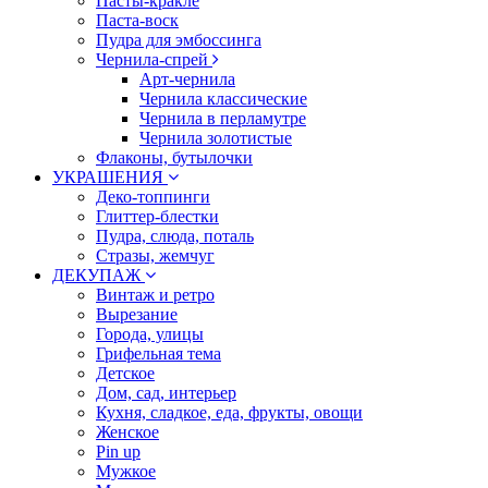
Пасты-кракле
Паста-воск
Пудра для эмбоссинга
Чернила-спрей
Арт-чернила
Чернила классические
Чернила в перламутре
Чернила золотистые
Флаконы, бутылочки
УКРАШЕНИЯ
Деко-топпинги
Глиттер-блестки
Пудра, слюда, поталь
Стразы, жемчуг
ДЕКУПАЖ
Винтаж и ретро
Вырезание
Города, улицы
Грифельная тема
Детское
Дом, сад, интерьер
Кухня, сладкое, еда, фрукты, овощи
Женское
Pin up
Мужкое