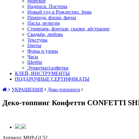
Морское
Надписи. Постеры
Новый год и Рождество. Зима
Природа, флора, фауна
Пасха, религия
Стимпанк, фэнтази, сказки, абстрации
Свадьба, любовь
Текстуры
Цветы
Фоны и узоры
Часы
Шебби
Этикетки/салфетки
КЛЕЙ, ИНСТРУМЕНТЫ
ПОДАРОЧНЫЕ СЕРТИФИКАТЫ
УКРАШЕНИЯ
Деко-топпинги
Деко-топпинг Конфетти CONFETTI SHI
Артикул:
MHP-GL52