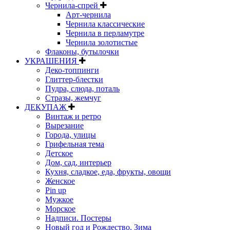
Чернила-спрей
Арт-чернила
Чернила классические
Чернила в перламутре
Чернила золотистые
Флаконы, бутылочки
УКРАШЕНИЯ
Деко-топпинги
Глиттер-блестки
Пудра, слюда, поталь
Стразы, жемчуг
ДЕКУПАЖ
Винтаж и ретро
Вырезание
Города, улицы
Грифельная тема
Детское
Дом, сад, интерьер
Кухня, сладкое, еда, фрукты, овощи
Женское
Pin up
Мужкое
Морское
Надписи. Постеры
Новый год и Рождество. Зима