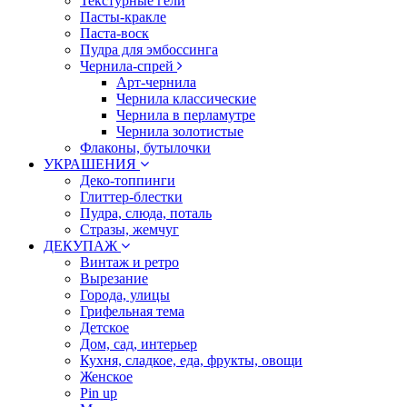
Текстурные гели
Пасты-кракле
Паста-воск
Пудра для эмбоссинга
Чернила-спрей
Арт-чернила
Чернила классические
Чернила в перламутре
Чернила золотистые
Флаконы, бутылочки
УКРАШЕНИЯ
Деко-топпинги
Глиттер-блестки
Пудра, слюда, поталь
Стразы, жемчуг
ДЕКУПАЖ
Винтаж и ретро
Вырезание
Города, улицы
Грифельная тема
Детское
Дом, сад, интерьер
Кухня, сладкое, еда, фрукты, овощи
Женское
Pin up