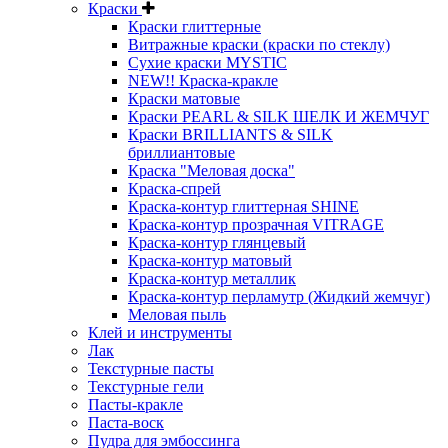
Краски
Краски глиттерные
Витражные краски (краски по стеклу)
Сухие краски MYSTIC
NEW!! Краска-кракле
Краски матовые
Краски PEARL & SILK ШЕЛК И ЖЕМЧУГ
Краски BRILLIANTS & SILK
бриллиантовые
Краска "Меловая доска"
Краска-спрей
Краска-контур глиттерная SHINE
Краска-контур прозрачная VITRAGE
Краска-контур глянцевый
Краска-контур матовый
Краска-контур металлик
Краска-контур перламутр (Жидкий жемчуг)
Меловая пыль
Клей и инструменты
Лак
Текстурные пасты
Текстурные гели
Пасты-кракле
Паста-воск
Пудра для эмбоссинга