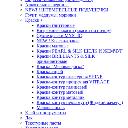
Алкогольные чернила
NEW!!! ШТЕМПЕЛЬНЫЕ ПОДУШЕЧКИ
Грунт, медиумы, морилки
Краски
Краски глиттерные
Витражные краски (краски по стеклу)
Сухие краски MYSTIC
NEW!! Краска-кракле
Краски матовые
Краски PEARL & SILK ШЕЛК И ЖЕМЧУГ
Краски BRILLIANTS & SILK
бриллиантовые
Краска "Меловая доска"
Краска-спрей
Краска-контур глиттерная SHINE
Краска-контур прозрачная VITRAGE
Краска-контур глянцевый
Краска-контур матовый
Краска-контур металлик
Краска-контур перламутр (Жидкий жемчуг)
Меловая пыль
Клей и инструменты
Лак
Текстурные пасты