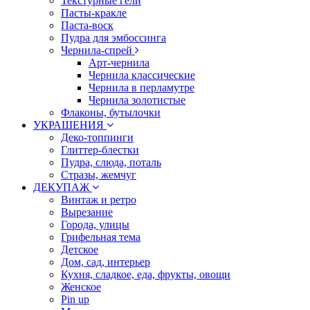
Текстурные гели
Пасты-кракле
Паста-воск
Пудра для эмбоссинга
Чернила-спрей
Арт-чернила
Чернила классические
Чернила в перламутре
Чернила золотистые
Флаконы, бутылочки
УКРАШЕНИЯ
Деко-топпинги
Глиттер-блестки
Пудра, слюда, поталь
Стразы, жемчуг
ДЕКУПАЖ
Винтаж и ретро
Вырезание
Города, улицы
Грифельная тема
Детское
Дом, сад, интерьер
Кухня, сладкое, еда, фрукты, овощи
Женское
Pin up