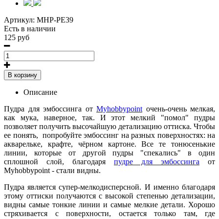
Артикул:
MHP-PE39
Есть в наличии
125 руб
В корзину
Описание
Пудра для эмбоссинга от
Myhobbypoint
очень-очень мелкая,
как мука, наверное, так. И этот мелкий "помол" пудры
позволяет получить высочайшую детализацию оттиска. Чтобы
ее понять, попробуйте эмбоссинг на разных поверхностях: на
акварельке, крафте, чёрном картоне. Все те тонюсенькие
линии, которые от другой пудры "спекались" в один
сплошной слой, благодаря
пудре для эмбоссинга
от
Myhobbypoint - стали видны.
Пудра является супер-мелкодисперсной. И именно благодаря
этому оттиски получаются с высокой степенью детализации,
видны самые тонкие линии и самые мелкие детали. Хорошо
стряхивается с поверхности, остается только там, где