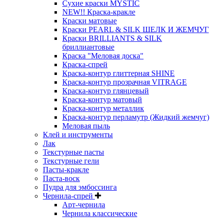
Сухие краски MYSTIC
NEW!! Краска-кракле
Краски матовые
Краски PEARL & SILK ШЕЛК И ЖЕМЧУГ
Краски BRILLIANTS & SILK
бриллиантовые
Краска "Меловая доска"
Краска-спрей
Краска-контур глиттерная SHINE
Краска-контур прозрачная VITRAGE
Краска-контур глянцевый
Краска-контур матовый
Краска-контур металлик
Краска-контур перламутр (Жидкий жемчуг)
Меловая пыль
Клей и инструменты
Лак
Текстурные пасты
Текстурные гели
Пасты-кракле
Паста-воск
Пудра для эмбоссинга
Чернила-спрей
Арт-чернила
Чернила классические