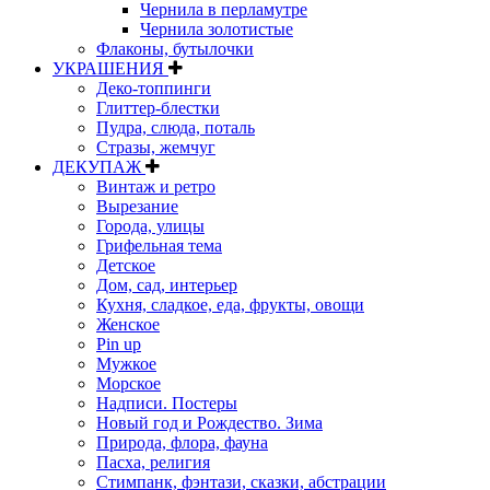
Чернила в перламутре
Чернила золотистые
Флаконы, бутылочки
УКРАШЕНИЯ
Деко-топпинги
Глиттер-блестки
Пудра, слюда, поталь
Стразы, жемчуг
ДЕКУПАЖ
Винтаж и ретро
Вырезание
Города, улицы
Грифельная тема
Детское
Дом, сад, интерьер
Кухня, сладкое, еда, фрукты, овощи
Женское
Pin up
Мужкое
Морское
Надписи. Постеры
Новый год и Рождество. Зима
Природа, флора, фауна
Пасха, религия
Стимпанк, фэнтази, сказки, абстрации