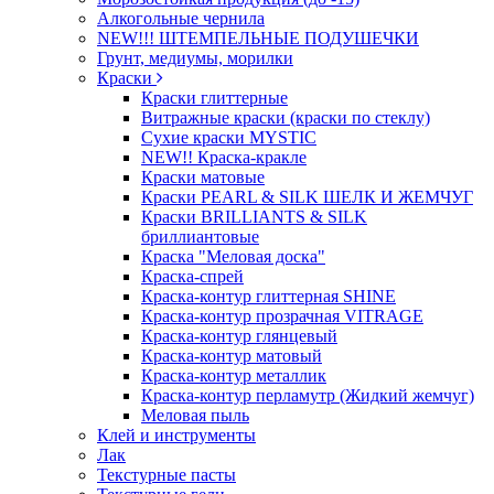
Алкогольные чернила
NEW!!! ШТЕМПЕЛЬНЫЕ ПОДУШЕЧКИ
Грунт, медиумы, морилки
Краски
Краски глиттерные
Витражные краски (краски по стеклу)
Сухие краски MYSTIC
NEW!! Краска-кракле
Краски матовые
Краски PEARL & SILK ШЕЛК И ЖЕМЧУГ
Краски BRILLIANTS & SILK
бриллиантовые
Краска "Меловая доска"
Краска-спрей
Краска-контур глиттерная SHINE
Краска-контур прозрачная VITRAGE
Краска-контур глянцевый
Краска-контур матовый
Краска-контур металлик
Краска-контур перламутр (Жидкий жемчуг)
Меловая пыль
Клей и инструменты
Лак
Текстурные пасты