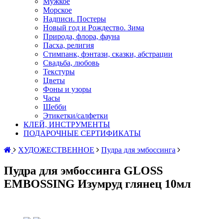
Мужкое
Морское
Надписи. Постеры
Новый год и Рождество. Зима
Природа, флора, фауна
Пасха, религия
Стимпанк, фэнтази, сказки, абстрации
Свадьба, любовь
Текстуры
Цветы
Фоны и узоры
Часы
Шебби
Этикетки/салфетки
КЛЕЙ, ИНСТРУМЕНТЫ
ПОДАРОЧНЫЕ СЕРТИФИКАТЫ
ХУДОЖЕСТВЕННОЕ
Пудра для эмбоссинга
Пудра для эмбоссинга GLOSS
EMBOSSING Изумруд глянец 10мл