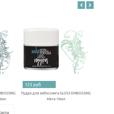
125 руб
125 ру
EMBOSSING
Пудра для эмбоссинга GLOSS EMBOSSING
Пудра для
10мл
Мята 10мл
б