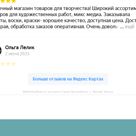
MyHobbyPoint.ru на карте Санкт‑Петербурга — Яндекс Карты