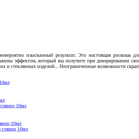
евероятно изысканный результат. Это настоящая роскошь дл
ажены эффектом, который вы получите при декорировании своих
их и стеклянных изделий... Неограниченные возможности скрапб
мл
янец 10мл