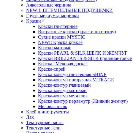
Алкогольные чернила
NEW!!! ШТЕМПЕЛЬНЫЕ ПОДУШЕЧКИ
Грунт, медиумы, морилки
Краски
Краски глиттерные
Витражные краски (краски по стеклу)
Сухие краски MYSTIC
NEW!! Краска-кракле
Краски матовые
Краски PEARL & SILK ШЕЛК И ЖЕМЧУГ
Краски BRILLIANTS & SILK бриллиантовые
Краска "Меловая доска"
Краска-спрей
Краска-контур глиттерная SHINE
Краска-контур прозрачная VITRAGE
Краска-контур глянцевый
Краска-контур матовый
Краска-контур металлик
Краска-контур перламутр (Жидкий жемчуг)
Меловая пыль
Клей и инструменты
Лак
Текстурные пасты
Текстурные гели