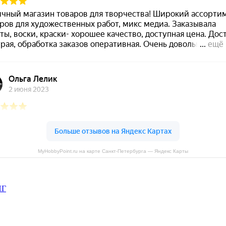
MyHobbyPoint.ru на карте Санкт‑Петербурга — Яндекс Карты
НГ