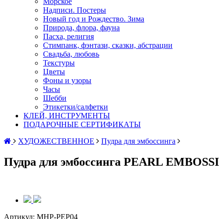
Морское
Надписи. Постеры
Новый год и Рождество. Зима
Природа, флора, фауна
Пасха, религия
Стимпанк, фэнтази, сказки, абстрации
Свадьба, любовь
Текстуры
Цветы
Фоны и узоры
Часы
Шебби
Этикетки/салфетки
КЛЕЙ, ИНСТРУМЕНТЫ
ПОДАРОЧНЫЕ СЕРТИФИКАТЫ
ХУДОЖЕСТВЕННОЕ
Пудра для эмбоссинга
Пудра для эмбоссинга PEARL EMBO
Артикул:
MHP-PEP04