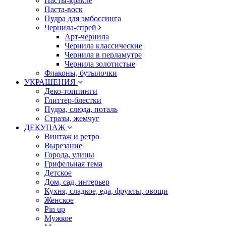
Пасты-кракле
Паста-воск
Пудра для эмбоссинга
Чернила-спрей
Арт-чернила
Чернила классические
Чернила в перламутре
Чернила золотистые
Флаконы, бутылочки
УКРАШЕНИЯ
Деко-топпинги
Глиттер-блестки
Пудра, слюда, поталь
Стразы, жемчуг
ДЕКУПАЖ
Винтаж и ретро
Вырезание
Города, улицы
Грифельная тема
Детское
Дом, сад, интерьер
Кухня, сладкое, еда, фрукты, овощи
Женское
Pin up
Мужкое